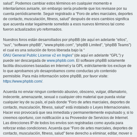
salud”. Podemos cambiar estos términos en cualquier momento e
intentaríamos avisarle, sin embargo sería prudente que los revisase por su
cuenta periódicamente. Seguir registrado a “Foro de artes marciales, deportes
de contacto, musculación, fitness, salud” después de esos cambios significa
que acuerda estar legalmente sometido a esos nuevos términos tal como
fueron actualizados y/o reformados.
Nuestros foros están desarrollados por phpBB (de aquí en adelante “ellos”,
“sus”, “software phpBB”, “www.phpbb.com”, “phpBB Limited”, “phpBB Teams”)
el cual es una solución de foros liberada bajo la “
GNU General Public License v2 en Ingles
” (de aquí en adelante “GPL”) y
puede ser descargada de
www.phpbb.com
. El software phpBB solamente
facilita discusiones basadas en Internet y la GPL estrictamente los excluye de
lo que aprobamos y/o desaprobamos como conductas y/o contenido
permisible. Para más información sobre phpBB, por favor visite:
https://www.phpbb.com/
.
Acuerda no enviar ningun contenido abusivo, obsceno, vulgar, difamatorio,
indecente, amenazante, sexual o cualquier otro material que pueda violar
cualquier ley de su país, el país donde “Foro de artes marciales, deportes de
contacto, musculación, fitness, salud” está instalado o Leyes Internacionales.
Hacer eso provocará que sea inmediata y permanentemente expulsado y, si lo
creemos oportuno, con notificación a su Proveedor de Servicios de Internet.
Las direcciones IP de todos los envíos son registradas como ayuda para
reforzar estas condiciones. Acuerda que “Foro de artes marciales, deportes de
contacto, musculación, fitness, salud” tiene derecho a eliminar, editar, mover o