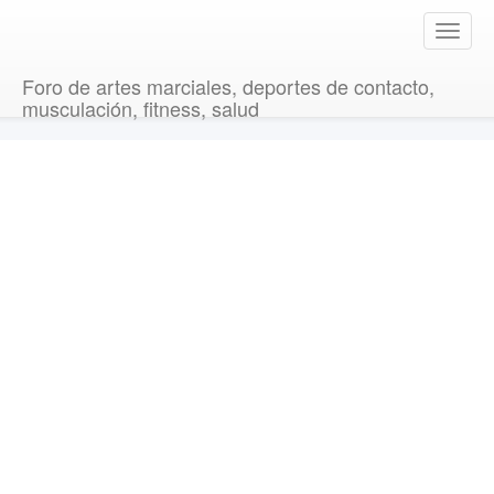
T
o
g
Foro de artes marciales, deportes de contacto,
g
musculación, fitness, salud
l
e
n
a
v
i
g
a
t
i
o
n