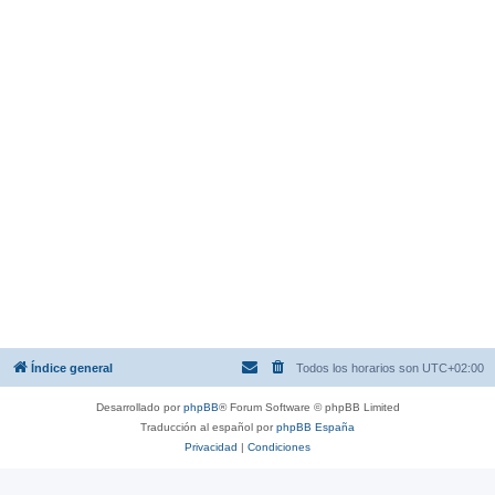
Índice general
Todos los horarios son
UTC+02:00
Desarrollado por
phpBB
® Forum Software © phpBB Limited
Traducción al español por
phpBB España
Privacidad
|
Condiciones