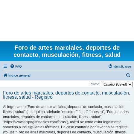
Foro de artes marciales, deportes de
contacto, musculación, fitness, salud
FAQ
Identificarse
B
Índice general
u
Idioma:
s
Foro de artes marciales, deportes de contacto, musculación,
fitness, salud - Registro
c
a
Al ingresar en “Foro de artes marciales, deportes de contacto, musculación,
r
fitness, salud” (de aquí en adelante “nosotros”, “nos”, “nuestro”, “Foro de artes
marciales, deportes de contacto, musculación, fitness, salud”,
“https://www.hispagimnasios.com/foros”), usted acuerda estar legalmente
sometido a los siguientes términos. En caso contrario por favor no se registre
y/o use “Foro de artes marciales, deportes de contacto, musculación, fitness,