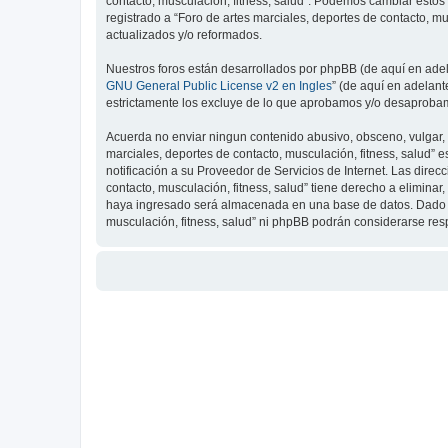
contacto, musculación, fitness, salud”. Podemos cambiar estos
registrado a “Foro de artes marciales, deportes de contacto, 
actualizados y/o reformados.
Nuestros foros están desarrollados por phpBB (de aquí en adela
GNU General Public License v2 en Ingles
” (de aquí en adelan
estrictamente los excluye de lo que aprobamos y/o desaprobam
Acuerda no enviar ningun contenido abusivo, obsceno, vulgar, d
marciales, deportes de contacto, musculación, fitness, salud”
notificación a su Proveedor de Servicios de Internet. Las dire
contacto, musculación, fitness, salud” tiene derecho a elimin
haya ingresado será almacenada en una base de datos. Dado que
musculación, fitness, salud” ni phpBB podrán considerarse re