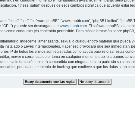
 términos en cualquier momento e intentaríamos avisarle, sin embargo sería prude
musculación, fitness, salud” después de esos cambios significa que acuerda estar 
nte “ellos”, “sus”, “software phpBB”, “www.phpbb.com”, “phpBB Limited”, “phpBB Te
te “GPL”) y puede ser descargada de
www.phpbb.com
. El software phpBB solamente
os como conductas y/o contenido permisible. Para más información sobre phpBB, p
ifamatorio, indecente, amenazante, sexual o cualquier otro material que pueda viol
 está instalado o Leyes Internacionales. Hacer eso provocará que sea inmediata y 
cciones IP de todos los envíos son registradas como ayuda para reforzar estas cond
ar, editar, mover o cerrar cualquier tema en cualquier momento que lo creamos con
 esta información no será compartida con ninguna tercera parte sin su consentimi
sponsables por cualquier intento de hacking que conlleve a que los datos sean co