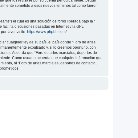
nte que los revisase por su cuenta periódicamente. Seguir
legalmente sometido a esos nuevos términos tal como fueron
ams”) el cual es una solución de foros liberada bajo la “
 facilita discusiones basadas en Internet y la GPL
or favor visite:
https://www.phpbb.com/
.
ar cualquier ley de su país, el país donde “Foro de artes
permanentemente expulsado y, si lo creemos oportuno, con
iciones. Acuerda que “Foro de artes marciales, deportes de
veniente. Como usuario acuerda que cualquier información que
ento, ni “Foro de artes marciales, deportes de contacto,
mprometidos.