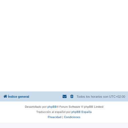
Índice general
Todos los horarios son
UTC+02:00
Desarrollado por
phpBB
® Forum Software © phpBB Limited
Traducción al español por
phpBB España
Privacidad
|
Condiciones