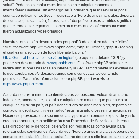
salud”. Podemos cambiar estos términos en cualquier momento e
intentaríamos avisarle, sin embargo sería prudente que los revisase por su
cuenta periódicamente. Seguir registrado a “Foro de artes marciales, deportes
de contacto, musculación, fitness, salud” después de esos cambios significa
que acuerda estar legalmente sometido a esos nuevos términos tal como
fueron actualizados y/o reformados.
Nuestros foros están desarrollados por phpBB (de aquí en adelante “ellos”,
“sus”, “software phpBB”, “www.phpbb.com”, “phpBB Limited”, “phpBB Teams”)
el cual es una solución de foros liberada bajo la “
GNU General Public License v2 en Ingles
” (de aquí en adelante “GPL”) y
puede ser descargada de
www.phpbb.com
. El software phpBB solamente
facilita discusiones basadas en Internet y la GPL estrictamente los excluye de
lo que aprobamos y/o desaprobamos como conductas y/o contenido
permisible. Para más información sobre phpBB, por favor visite:
https://www.phpbb.com/
.
Acuerda no enviar ningun contenido abusivo, obsceno, vulgar, difamatorio,
indecente, amenazante, sexual o cualquier otro material que pueda violar
cualquier ley de su país, el país donde “Foro de artes marciales, deportes de
contacto, musculación, fitness, salud” está instalado o Leyes Internacionales.
Hacer eso provocará que sea inmediata y permanentemente expulsado y, si lo
creemos oportuno, con notificación a su Proveedor de Servicios de Internet.
Las direcciones IP de todos los envíos son registradas como ayuda para
reforzar estas condiciones. Acuerda que “Foro de artes marciales, deportes de
contacto, musculación, fitness, salud” tiene derecho a eliminar, editar, mover o