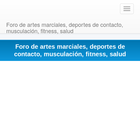
T
o
g
Foro de artes marciales, deportes de contacto,
g
musculación, fitness, salud
l
e
Foro de artes marciales, deportes de
n
a
contacto, musculación, fitness, salud
v
i
g
a
t
i
o
n