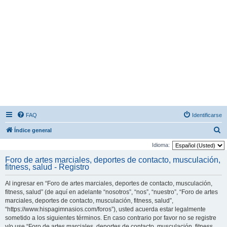
FAQ
Identificarse
B
Índice general
u
Idioma:
s
Foro de artes marciales, deportes de contacto, musculación,
fitness, salud - Registro
c
a
Al ingresar en “Foro de artes marciales, deportes de contacto, musculación,
r
fitness, salud” (de aquí en adelante “nosotros”, “nos”, “nuestro”, “Foro de artes
marciales, deportes de contacto, musculación, fitness, salud”,
“https://www.hispagimnasios.com/foros”), usted acuerda estar legalmente
sometido a los siguientes términos. En caso contrario por favor no se registre
y/o use “Foro de artes marciales, deportes de contacto, musculación, fitness,