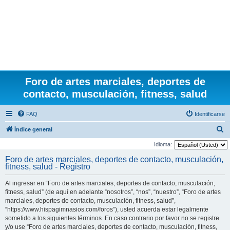
Foro de artes marciales, deportes de
contacto, musculación, fitness, salud
FAQ
Identificarse
B
Índice general
u
Idioma:
s
Foro de artes marciales, deportes de contacto, musculación,
fitness, salud - Registro
c
a
Al ingresar en “Foro de artes marciales, deportes de contacto, musculación,
r
fitness, salud” (de aquí en adelante “nosotros”, “nos”, “nuestro”, “Foro de artes
marciales, deportes de contacto, musculación, fitness, salud”,
“https://www.hispagimnasios.com/foros”), usted acuerda estar legalmente
sometido a los siguientes términos. En caso contrario por favor no se registre
y/o use “Foro de artes marciales, deportes de contacto, musculación, fitness,