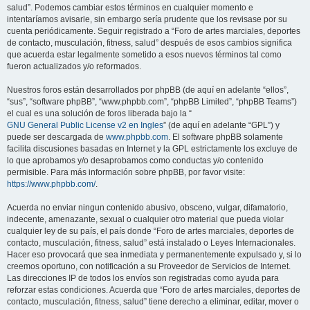
salud”. Podemos cambiar estos términos en cualquier momento e
intentaríamos avisarle, sin embargo sería prudente que los revisase por su
cuenta periódicamente. Seguir registrado a “Foro de artes marciales, deportes
de contacto, musculación, fitness, salud” después de esos cambios significa
que acuerda estar legalmente sometido a esos nuevos términos tal como
fueron actualizados y/o reformados.
Nuestros foros están desarrollados por phpBB (de aquí en adelante “ellos”,
“sus”, “software phpBB”, “www.phpbb.com”, “phpBB Limited”, “phpBB Teams”)
el cual es una solución de foros liberada bajo la “
GNU General Public License v2 en Ingles
” (de aquí en adelante “GPL”) y
puede ser descargada de
www.phpbb.com
. El software phpBB solamente
facilita discusiones basadas en Internet y la GPL estrictamente los excluye de
lo que aprobamos y/o desaprobamos como conductas y/o contenido
permisible. Para más información sobre phpBB, por favor visite:
https://www.phpbb.com/
.
Acuerda no enviar ningun contenido abusivo, obsceno, vulgar, difamatorio,
indecente, amenazante, sexual o cualquier otro material que pueda violar
cualquier ley de su país, el país donde “Foro de artes marciales, deportes de
contacto, musculación, fitness, salud” está instalado o Leyes Internacionales.
Hacer eso provocará que sea inmediata y permanentemente expulsado y, si lo
creemos oportuno, con notificación a su Proveedor de Servicios de Internet.
Las direcciones IP de todos los envíos son registradas como ayuda para
reforzar estas condiciones. Acuerda que “Foro de artes marciales, deportes de
contacto, musculación, fitness, salud” tiene derecho a eliminar, editar, mover o