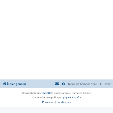
Índice general
Todos los horarios son
UTC+02:00
Desarrollado por
phpBB
® Forum Software © phpBB Limited
Traducción al español por
phpBB España
Privacidad
|
Condiciones