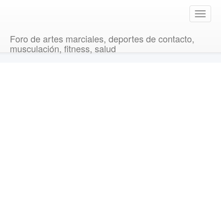
T
o
g
Foro de artes marciales, deportes de contacto,
g
musculación, fitness, salud
l
e
n
a
v
i
g
a
t
i
o
n