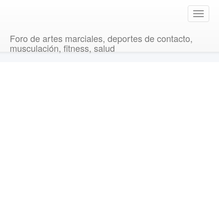
T
o
g
Foro de artes marciales, deportes de contacto,
g
musculación, fitness, salud
l
e
n
a
v
i
g
a
t
i
o
n