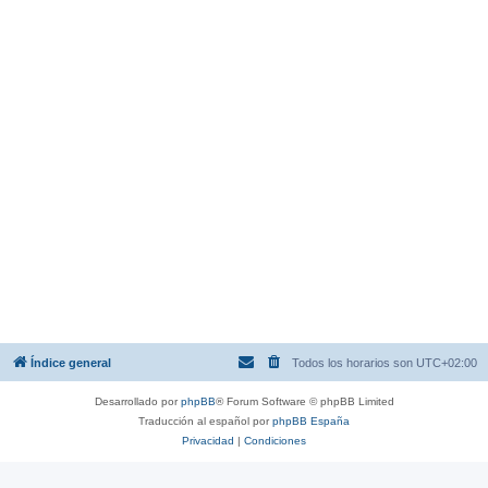
Índice general
Todos los horarios son
UTC+02:00
Desarrollado por
phpBB
® Forum Software © phpBB Limited
Traducción al español por
phpBB España
Privacidad
|
Condiciones