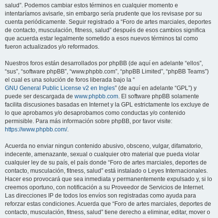
salud”. Podemos cambiar estos términos en cualquier momento e
intentaríamos avisarle, sin embargo sería prudente que los revisase por su
cuenta periódicamente. Seguir registrado a “Foro de artes marciales, deportes
de contacto, musculación, fitness, salud” después de esos cambios significa
que acuerda estar legalmente sometido a esos nuevos términos tal como
fueron actualizados y/o reformados.
Nuestros foros están desarrollados por phpBB (de aquí en adelante “ellos”,
“sus”, “software phpBB”, “www.phpbb.com”, “phpBB Limited”, “phpBB Teams”)
el cual es una solución de foros liberada bajo la “
GNU General Public License v2 en Ingles
” (de aquí en adelante “GPL”) y
puede ser descargada de
www.phpbb.com
. El software phpBB solamente
facilita discusiones basadas en Internet y la GPL estrictamente los excluye de
lo que aprobamos y/o desaprobamos como conductas y/o contenido
permisible. Para más información sobre phpBB, por favor visite:
https://www.phpbb.com/
.
Acuerda no enviar ningun contenido abusivo, obsceno, vulgar, difamatorio,
indecente, amenazante, sexual o cualquier otro material que pueda violar
cualquier ley de su país, el país donde “Foro de artes marciales, deportes de
contacto, musculación, fitness, salud” está instalado o Leyes Internacionales.
Hacer eso provocará que sea inmediata y permanentemente expulsado y, si lo
creemos oportuno, con notificación a su Proveedor de Servicios de Internet.
Las direcciones IP de todos los envíos son registradas como ayuda para
reforzar estas condiciones. Acuerda que “Foro de artes marciales, deportes de
contacto, musculación, fitness, salud” tiene derecho a eliminar, editar, mover o