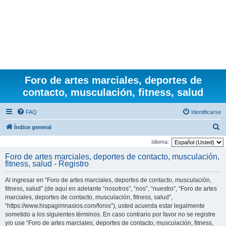
Foro de artes marciales, deportes de
contacto, musculación, fitness, salud
FAQ
Identificarse
B
Índice general
u
Idioma:
s
Foro de artes marciales, deportes de contacto, musculación,
fitness, salud - Registro
c
a
Al ingresar en “Foro de artes marciales, deportes de contacto, musculación,
r
fitness, salud” (de aquí en adelante “nosotros”, “nos”, “nuestro”, “Foro de artes
marciales, deportes de contacto, musculación, fitness, salud”,
“https://www.hispagimnasios.com/foros”), usted acuerda estar legalmente
sometido a los siguientes términos. En caso contrario por favor no se registre
y/o use “Foro de artes marciales, deportes de contacto, musculación, fitness,