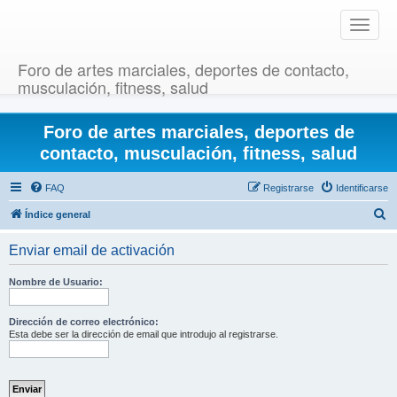
T
o
g
Foro de artes marciales, deportes de contacto,
g
musculación, fitness, salud
l
e
Foro de artes marciales, deportes de
n
a
contacto, musculación, fitness, salud
v
i
FAQ
Registrarse
Identificarse
g
B
Índice general
a
u
t
Enviar email de activación
i
s
o
c
Nombre de Usuario:
n
a
r
Dirección de correo electrónico:
Esta debe ser la dirección de email que introdujo al registrarse.