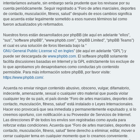
intentaríamos avisarle, sin embargo sería prudente que los revisase por su
cuenta periódicamente. Seguir registrado a “Foro de artes marciales, deportes
de contacto, musculación, fitness, salud” después de esos cambios significa
que acuerda estar legalmente sometido a esos nuevos términos tal como
fueron actualizados y/o reformados.
Nuestros foros están desarrollados por phpBB (de aquí en adelante “ellos”,
“sus”, “software phpBB”, “www.phpbb.com”, “phpBB Limited”, “phpBB Teams”)
el cual es una solución de foros liberada bajo la “
GNU General Public License v2 en Ingles
” (de aquí en adelante “GPL”) y
puede ser descargada de
www.phpbb.com
. El software phpBB solamente
facilita discusiones basadas en Internet y la GPL estrictamente los excluye de
lo que aprobamos y/o desaprobamos como conductas y/o contenido
permisible. Para más información sobre phpBB, por favor visite:
https://www.phpbb.com/
.
Acuerda no enviar ningun contenido abusivo, obsceno, vulgar, difamatorio,
indecente, amenazante, sexual o cualquier otro material que pueda violar
cualquier ley de su país, el país donde “Foro de artes marciales, deportes de
contacto, musculación, fitness, salud” está instalado o Leyes Internacionales.
Hacer eso provocará que sea inmediata y permanentemente expulsado y, si lo
creemos oportuno, con notificación a su Proveedor de Servicios de Internet.
Las direcciones IP de todos los envíos son registradas como ayuda para
reforzar estas condiciones. Acuerda que “Foro de artes marciales, deportes de
contacto, musculación, fitness, salud” tiene derecho a eliminar, editar, mover o
cerrar cualquier tema en cualquier momento que lo creamos conveniente.