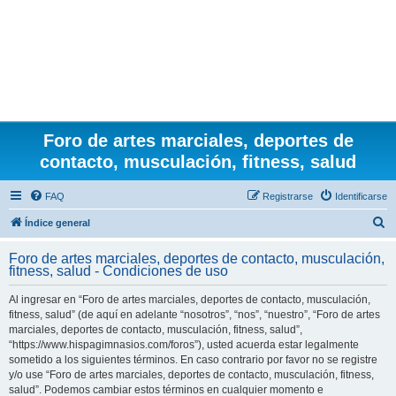
Foro de artes marciales, deportes de
contacto, musculación, fitness, salud
FAQ
Registrarse
Identificarse
B
Índice general
u
Foro de artes marciales, deportes de contacto, musculación,
s
fitness, salud - Condiciones de uso
c
Al ingresar en “Foro de artes marciales, deportes de contacto, musculación,
a
fitness, salud” (de aquí en adelante “nosotros”, “nos”, “nuestro”, “Foro de artes
r
marciales, deportes de contacto, musculación, fitness, salud”,
“https://www.hispagimnasios.com/foros”), usted acuerda estar legalmente
sometido a los siguientes términos. En caso contrario por favor no se registre
y/o use “Foro de artes marciales, deportes de contacto, musculación, fitness,
salud”. Podemos cambiar estos términos en cualquier momento e