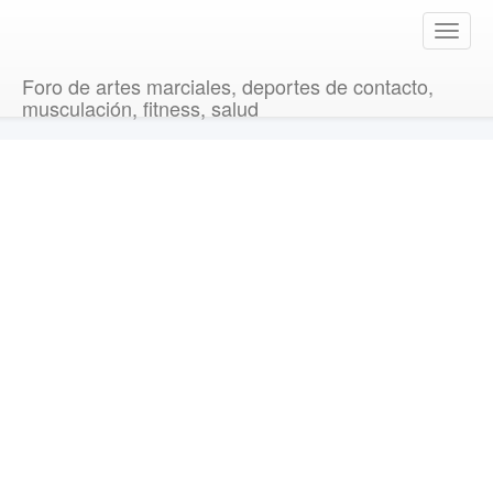
T
o
g
Foro de artes marciales, deportes de contacto,
g
musculación, fitness, salud
l
e
n
a
v
i
g
a
t
i
o
n