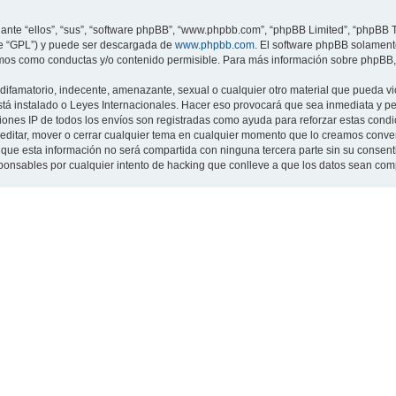
nte “ellos”, “sus”, “software phpBB”, “www.phpbb.com”, “phpBB Limited”, “phpBB Te
te “GPL”) y puede ser descargada de
www.phpbb.com
. El software phpBB solamente
os como conductas y/o contenido permisible. Para más información sobre phpBB, p
ifamatorio, indecente, amenazante, sexual o cualquier otro material que pueda viol
 está instalado o Leyes Internacionales. Hacer eso provocará que sea inmediata y 
cciones IP de todos los envíos son registradas como ayuda para reforzar estas cond
ar, editar, mover o cerrar cualquier tema en cualquier momento que lo creamos con
 esta información no será compartida con ninguna tercera parte sin su consentimi
sponsables por cualquier intento de hacking que conlleve a que los datos sean co