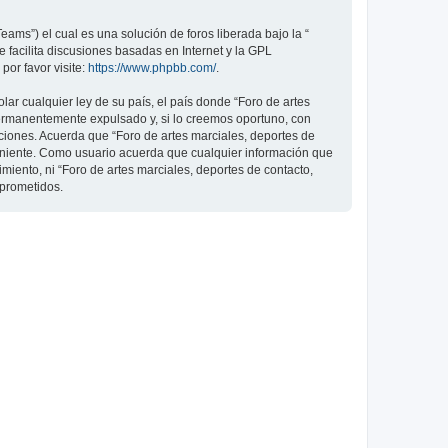
ams”) el cual es una solución de foros liberada bajo la “
 facilita discusiones basadas en Internet y la GPL
or favor visite:
https://www.phpbb.com/
.
ar cualquier ley de su país, el país donde “Foro de artes
permanentemente expulsado y, si lo creemos oportuno, con
iciones. Acuerda que “Foro de artes marciales, deportes de
veniente. Como usuario acuerda que cualquier información que
ento, ni “Foro de artes marciales, deportes de contacto,
mprometidos.