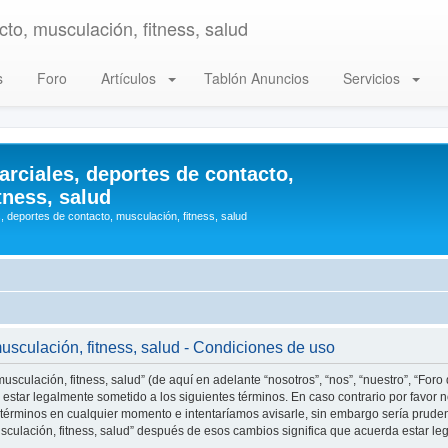
to, musculación, fitness, salud
s
Foro
Artículos
Tablón Anuncios
Servicios
arciales, deportes de contacto,
tness, salud
, deportes de contacto, musculación, fitness, salud
musculación, fitness, salud - Condiciones de uso
usculación, fitness, salud” (de aquí en adelante “nosotros”, “nos”, “nuestro”, “Foro
estar legalmente sometido a los siguientes términos. En caso contrario por favor n
 términos en cualquier momento e intentaríamos avisarle, sin embargo sería prude
musculación, fitness, salud” después de esos cambios significa que acuerda estar 