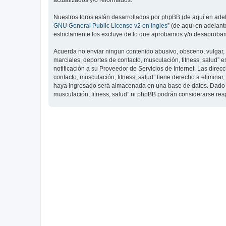
actualizados y/o reformados.
Nuestros foros están desarrollados por phpBB (de aquí en adela
GNU General Public License v2 en Ingles
” (de aquí en adelan
estrictamente los excluye de lo que aprobamos y/o desaprobam
Acuerda no enviar ningun contenido abusivo, obsceno, vulgar, d
marciales, deportes de contacto, musculación, fitness, salud”
notificación a su Proveedor de Servicios de Internet. Las dire
contacto, musculación, fitness, salud” tiene derecho a elimin
haya ingresado será almacenada en una base de datos. Dado que
musculación, fitness, salud” ni phpBB podrán considerarse re