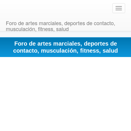
T
o
g
Foro de artes marciales, deportes de contacto,
g
musculación, fitness, salud
l
e
Foro de artes marciales, deportes de
n
a
contacto, musculación, fitness, salud
v
i
g
a
t
i
o
n