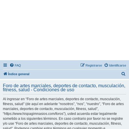
FAQ
Registrarse
Identificarse
B
Índice general
u
Foro de artes marciales, deportes de contacto, musculación,
s
fitness, salud - Condiciones de uso
c
Al ingresar en “Foro de artes marciales, deportes de contacto, musculación,
a
fitness, salud” (de aquí en adelante “nosotros”, “nos”, “nuestro”, “Foro de artes
r
marciales, deportes de contacto, musculación, fitness, salud”,
“https://www.hispagimnasios.com/foros”), usted acuerda estar legalmente
sometido a los siguientes términos. En caso contrario por favor no se registre
y/o use “Foro de artes marciales, deportes de contacto, musculación, fitness,
salud”. Podemos cambiar estos términos en cualquier momento e