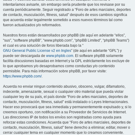
intentaríamos avisarle, sin embargo sería prudente que los revisase por su
cuenta periódicamente. Seguir registrado a “Foro de artes marciales, deportes
de contacto, musculación, fitness, salud” después de esos cambios significa
que acuerda estar legalmente sometido a esos nuevos términos tal como
fueron actualizados y/o reformados.
Nuestros foros están desarrollados por phpBB (de aquí en adelante “ellos”,
“sus”, “software phpBB”, “www.phpbb.com”, “phpBB Limited”, “phpBB Teams”)
el cual es una solución de foros liberada bajo la “
GNU General Public License v2 en Ingles
” (de aquí en adelante “GPL”) y
puede ser descargada de
www.phpbb.com
. El software phpBB solamente
facilita discusiones basadas en Internet y la GPL estrictamente los excluye de
lo que aprobamos y/o desaprobamos como conductas y/o contenido
permisible. Para más información sobre phpBB, por favor visite:
https://www.phpbb.com/
.
Acuerda no enviar ningun contenido abusivo, obsceno, vulgar, difamatorio,
indecente, amenazante, sexual o cualquier otro material que pueda violar
cualquier ley de su país, el país donde “Foro de artes marciales, deportes de
contacto, musculación, fitness, salud” está instalado o Leyes Internacionales.
Hacer eso provocará que sea inmediata y permanentemente expulsado y, si lo
creemos oportuno, con notificación a su Proveedor de Servicios de Internet.
Las direcciones IP de todos los envíos son registradas como ayuda para
reforzar estas condiciones. Acuerda que “Foro de artes marciales, deportes de
contacto, musculación, fitness, salud” tiene derecho a eliminar, editar, mover o
cerrar cualquier tema en cualquier momento que lo creamos conveniente.