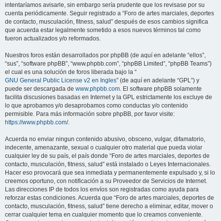
intentaríamos avisarle, sin embargo sería prudente que los revisase por su
cuenta periódicamente. Seguir registrado a “Foro de artes marciales, deportes
de contacto, musculación, fitness, salud” después de esos cambios significa
que acuerda estar legalmente sometido a esos nuevos términos tal como
fueron actualizados y/o reformados.
Nuestros foros están desarrollados por phpBB (de aquí en adelante “ellos”,
“sus”, “software phpBB”, “www.phpbb.com”, “phpBB Limited”, “phpBB Teams”)
el cual es una solución de foros liberada bajo la “
GNU General Public License v2 en Ingles
” (de aquí en adelante “GPL”) y
puede ser descargada de
www.phpbb.com
. El software phpBB solamente
facilita discusiones basadas en Internet y la GPL estrictamente los excluye de
lo que aprobamos y/o desaprobamos como conductas y/o contenido
permisible. Para más información sobre phpBB, por favor visite:
https://www.phpbb.com/
.
Acuerda no enviar ningun contenido abusivo, obsceno, vulgar, difamatorio,
indecente, amenazante, sexual o cualquier otro material que pueda violar
cualquier ley de su país, el país donde “Foro de artes marciales, deportes de
contacto, musculación, fitness, salud” está instalado o Leyes Internacionales.
Hacer eso provocará que sea inmediata y permanentemente expulsado y, si lo
creemos oportuno, con notificación a su Proveedor de Servicios de Internet.
Las direcciones IP de todos los envíos son registradas como ayuda para
reforzar estas condiciones. Acuerda que “Foro de artes marciales, deportes de
contacto, musculación, fitness, salud” tiene derecho a eliminar, editar, mover o
cerrar cualquier tema en cualquier momento que lo creamos conveniente.