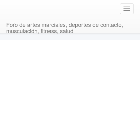
T
o
g
Foro de artes marciales, deportes de contacto,
g
musculación, fitness, salud
l
e
n
a
v
i
g
a
t
i
o
n