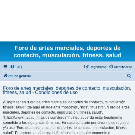
Foro de artes marciales, deportes de
contacto, musculación, fitness, salud
FAQ
Registrarse
Identificarse
B
Índice general
u
Foro de artes marciales, deportes de contacto, musculación,
s
fitness, salud - Condiciones de uso
c
Al ingresar en “Foro de artes marciales, deportes de contacto, musculación,
a
fitness, salud” (de aquí en adelante “nosotros”, “nos”, “nuestro”, “Foro de artes
r
marciales, deportes de contacto, musculación, fitness, salud”,
“https://www.hispagimnasios.com/foros”), usted acuerda estar legalmente
sometido a los siguientes términos. En caso contrario por favor no se registre
y/o use “Foro de artes marciales, deportes de contacto, musculación, fitness,
salud”. Podemos cambiar estos términos en cualquier momento e