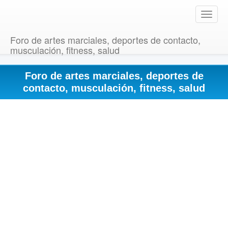
T
o
g
Foro de artes marciales, deportes de contacto,
g
musculación, fitness, salud
l
e
Foro de artes marciales, deportes de
n
a
contacto, musculación, fitness, salud
v
i
g
a
t
i
o
n