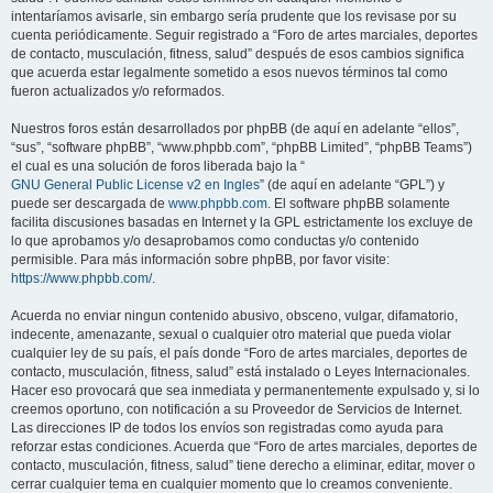
intentaríamos avisarle, sin embargo sería prudente que los revisase por su
cuenta periódicamente. Seguir registrado a “Foro de artes marciales, deportes
de contacto, musculación, fitness, salud” después de esos cambios significa
que acuerda estar legalmente sometido a esos nuevos términos tal como
fueron actualizados y/o reformados.
Nuestros foros están desarrollados por phpBB (de aquí en adelante “ellos”,
“sus”, “software phpBB”, “www.phpbb.com”, “phpBB Limited”, “phpBB Teams”)
el cual es una solución de foros liberada bajo la “
GNU General Public License v2 en Ingles
” (de aquí en adelante “GPL”) y
puede ser descargada de
www.phpbb.com
. El software phpBB solamente
facilita discusiones basadas en Internet y la GPL estrictamente los excluye de
lo que aprobamos y/o desaprobamos como conductas y/o contenido
permisible. Para más información sobre phpBB, por favor visite:
https://www.phpbb.com/
.
Acuerda no enviar ningun contenido abusivo, obsceno, vulgar, difamatorio,
indecente, amenazante, sexual o cualquier otro material que pueda violar
cualquier ley de su país, el país donde “Foro de artes marciales, deportes de
contacto, musculación, fitness, salud” está instalado o Leyes Internacionales.
Hacer eso provocará que sea inmediata y permanentemente expulsado y, si lo
creemos oportuno, con notificación a su Proveedor de Servicios de Internet.
Las direcciones IP de todos los envíos son registradas como ayuda para
reforzar estas condiciones. Acuerda que “Foro de artes marciales, deportes de
contacto, musculación, fitness, salud” tiene derecho a eliminar, editar, mover o
cerrar cualquier tema en cualquier momento que lo creamos conveniente.