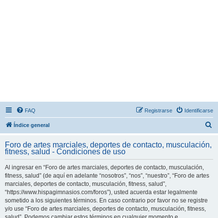
FAQ
Registrarse
Identificarse
B
Índice general
u
Foro de artes marciales, deportes de contacto, musculación,
s
fitness, salud - Condiciones de uso
c
Al ingresar en “Foro de artes marciales, deportes de contacto, musculación,
a
fitness, salud” (de aquí en adelante “nosotros”, “nos”, “nuestro”, “Foro de artes
r
marciales, deportes de contacto, musculación, fitness, salud”,
“https://www.hispagimnasios.com/foros”), usted acuerda estar legalmente
sometido a los siguientes términos. En caso contrario por favor no se registre
y/o use “Foro de artes marciales, deportes de contacto, musculación, fitness,
salud”. Podemos cambiar estos términos en cualquier momento e