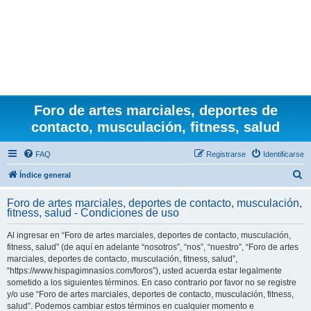
Foro de artes marciales, deportes de
contacto, musculación, fitness, salud
FAQ
Registrarse
Identificarse
B
Índice general
u
Foro de artes marciales, deportes de contacto, musculación,
s
fitness, salud - Condiciones de uso
c
Al ingresar en “Foro de artes marciales, deportes de contacto, musculación,
a
fitness, salud” (de aquí en adelante “nosotros”, “nos”, “nuestro”, “Foro de artes
r
marciales, deportes de contacto, musculación, fitness, salud”,
“https://www.hispagimnasios.com/foros”), usted acuerda estar legalmente
sometido a los siguientes términos. En caso contrario por favor no se registre
y/o use “Foro de artes marciales, deportes de contacto, musculación, fitness,
salud”. Podemos cambiar estos términos en cualquier momento e