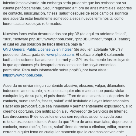
intentaríamos avisarle, sin embargo sería prudente que los revisase por su
cuenta periódicamente. Seguir registrado a “Foro de artes marciales, deportes
de contacto, musculación, fitness, salud” después de esos cambios significa
que acuerda estar legalmente sometido a esos nuevos términos tal como
fueron actualizados y/o reformados.
Nuestros foros están desarrollados por phpBB (de aquí en adelante “ellos”,
“sus”, “software phpBB”, “www.phpbb.com”, “phpBB Limited”, “phpBB Teams”)
el cual es una solución de foros liberada bajo la “
GNU General Public License v2 en Ingles
” (de aquí en adelante “GPL”) y
puede ser descargada de
www.phpbb.com
. El software phpBB solamente
facilita discusiones basadas en Internet y la GPL estrictamente los excluye de
lo que aprobamos y/o desaprobamos como conductas y/o contenido
permisible. Para más información sobre phpBB, por favor visite:
https://www.phpbb.com/
.
Acuerda no enviar ningun contenido abusivo, obsceno, vulgar, difamatorio,
indecente, amenazante, sexual o cualquier otro material que pueda violar
cualquier ley de su país, el país donde “Foro de artes marciales, deportes de
contacto, musculación, fitness, salud” está instalado o Leyes Internacionales.
Hacer eso provocará que sea inmediata y permanentemente expulsado y, si lo
creemos oportuno, con notificación a su Proveedor de Servicios de Internet.
Las direcciones IP de todos los envíos son registradas como ayuda para
reforzar estas condiciones. Acuerda que “Foro de artes marciales, deportes de
contacto, musculación, fitness, salud” tiene derecho a eliminar, editar, mover o
cerrar cualquier tema en cualquier momento que lo creamos conveniente.