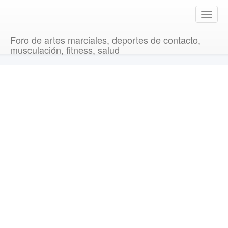
T
o
g
Foro de artes marciales, deportes de contacto,
g
musculación, fitness, salud
l
e
n
a
v
i
g
a
t
i
o
n