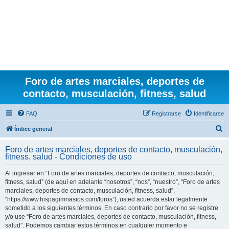
Foro de artes marciales, deportes de
contacto, musculación, fitness, salud
FAQ
Registrarse
Identificarse
B
Índice general
u
Foro de artes marciales, deportes de contacto, musculación,
s
fitness, salud - Condiciones de uso
c
Al ingresar en “Foro de artes marciales, deportes de contacto, musculación,
a
fitness, salud” (de aquí en adelante “nosotros”, “nos”, “nuestro”, “Foro de artes
r
marciales, deportes de contacto, musculación, fitness, salud”,
“https://www.hispagimnasios.com/foros”), usted acuerda estar legalmente
sometido a los siguientes términos. En caso contrario por favor no se registre
y/o use “Foro de artes marciales, deportes de contacto, musculación, fitness,
salud”. Podemos cambiar estos términos en cualquier momento e