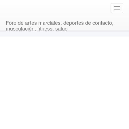
T
o
g
Foro de artes marciales, deportes de contacto,
g
musculación, fitness, salud
l
e
n
a
v
i
g
a
t
i
o
n