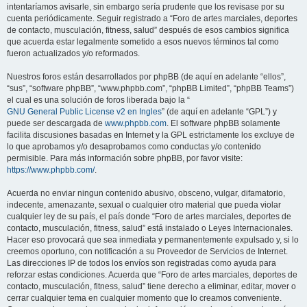
intentaríamos avisarle, sin embargo sería prudente que los revisase por su
cuenta periódicamente. Seguir registrado a “Foro de artes marciales, deportes
de contacto, musculación, fitness, salud” después de esos cambios significa
que acuerda estar legalmente sometido a esos nuevos términos tal como
fueron actualizados y/o reformados.
Nuestros foros están desarrollados por phpBB (de aquí en adelante “ellos”,
“sus”, “software phpBB”, “www.phpbb.com”, “phpBB Limited”, “phpBB Teams”)
el cual es una solución de foros liberada bajo la “
GNU General Public License v2 en Ingles
” (de aquí en adelante “GPL”) y
puede ser descargada de
www.phpbb.com
. El software phpBB solamente
facilita discusiones basadas en Internet y la GPL estrictamente los excluye de
lo que aprobamos y/o desaprobamos como conductas y/o contenido
permisible. Para más información sobre phpBB, por favor visite:
https://www.phpbb.com/
.
Acuerda no enviar ningun contenido abusivo, obsceno, vulgar, difamatorio,
indecente, amenazante, sexual o cualquier otro material que pueda violar
cualquier ley de su país, el país donde “Foro de artes marciales, deportes de
contacto, musculación, fitness, salud” está instalado o Leyes Internacionales.
Hacer eso provocará que sea inmediata y permanentemente expulsado y, si lo
creemos oportuno, con notificación a su Proveedor de Servicios de Internet.
Las direcciones IP de todos los envíos son registradas como ayuda para
reforzar estas condiciones. Acuerda que “Foro de artes marciales, deportes de
contacto, musculación, fitness, salud” tiene derecho a eliminar, editar, mover o
cerrar cualquier tema en cualquier momento que lo creamos conveniente.