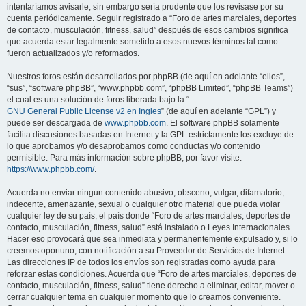
intentaríamos avisarle, sin embargo sería prudente que los revisase por su
cuenta periódicamente. Seguir registrado a “Foro de artes marciales, deportes
de contacto, musculación, fitness, salud” después de esos cambios significa
que acuerda estar legalmente sometido a esos nuevos términos tal como
fueron actualizados y/o reformados.
Nuestros foros están desarrollados por phpBB (de aquí en adelante “ellos”,
“sus”, “software phpBB”, “www.phpbb.com”, “phpBB Limited”, “phpBB Teams”)
el cual es una solución de foros liberada bajo la “
GNU General Public License v2 en Ingles
” (de aquí en adelante “GPL”) y
puede ser descargada de
www.phpbb.com
. El software phpBB solamente
facilita discusiones basadas en Internet y la GPL estrictamente los excluye de
lo que aprobamos y/o desaprobamos como conductas y/o contenido
permisible. Para más información sobre phpBB, por favor visite:
https://www.phpbb.com/
.
Acuerda no enviar ningun contenido abusivo, obsceno, vulgar, difamatorio,
indecente, amenazante, sexual o cualquier otro material que pueda violar
cualquier ley de su país, el país donde “Foro de artes marciales, deportes de
contacto, musculación, fitness, salud” está instalado o Leyes Internacionales.
Hacer eso provocará que sea inmediata y permanentemente expulsado y, si lo
creemos oportuno, con notificación a su Proveedor de Servicios de Internet.
Las direcciones IP de todos los envíos son registradas como ayuda para
reforzar estas condiciones. Acuerda que “Foro de artes marciales, deportes de
contacto, musculación, fitness, salud” tiene derecho a eliminar, editar, mover o
cerrar cualquier tema en cualquier momento que lo creamos conveniente.