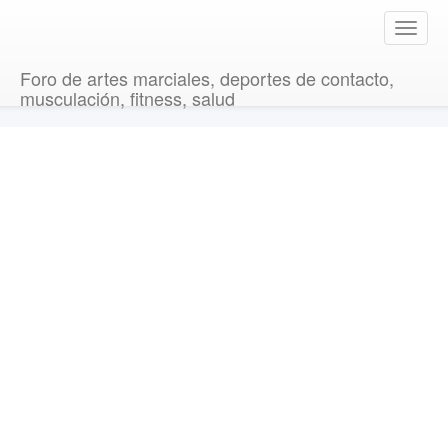
T
o
g
Foro de artes marciales, deportes de contacto,
g
musculación, fitness, salud
l
e
n
a
v
i
g
a
t
i
o
n