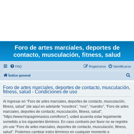
Foro de artes marciales, deportes de
contacto, musculación, fitness, salud
FAQ
Registrarse
Identificarse
B
Índice general
u
Foro de artes marciales, deportes de contacto, musculación,
s
fitness, salud - Condiciones de uso
c
Al ingresar en “Foro de artes marciales, deportes de contacto, musculación,
a
fitness, salud” (de aquí en adelante “nosotros”, “nos”, “nuestro”, “Foro de artes
r
marciales, deportes de contacto, musculación, fitness, salud”,
“https://www.hispagimnasios.com/foros”), usted acuerda estar legalmente
sometido a los siguientes términos. En caso contrario por favor no se registre
y/o use “Foro de artes marciales, deportes de contacto, musculación, fitness,
salud”. Podemos cambiar estos términos en cualquier momento e