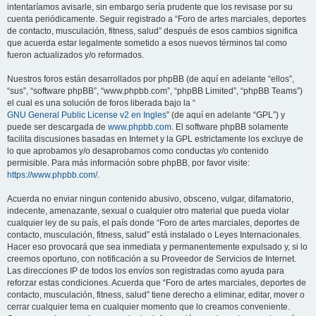
intentaríamos avisarle, sin embargo sería prudente que los revisase por su
cuenta periódicamente. Seguir registrado a “Foro de artes marciales, deportes
de contacto, musculación, fitness, salud” después de esos cambios significa
que acuerda estar legalmente sometido a esos nuevos términos tal como
fueron actualizados y/o reformados.
Nuestros foros están desarrollados por phpBB (de aquí en adelante “ellos”,
“sus”, “software phpBB”, “www.phpbb.com”, “phpBB Limited”, “phpBB Teams”)
el cual es una solución de foros liberada bajo la “
GNU General Public License v2 en Ingles
” (de aquí en adelante “GPL”) y
puede ser descargada de
www.phpbb.com
. El software phpBB solamente
facilita discusiones basadas en Internet y la GPL estrictamente los excluye de
lo que aprobamos y/o desaprobamos como conductas y/o contenido
permisible. Para más información sobre phpBB, por favor visite:
https://www.phpbb.com/
.
Acuerda no enviar ningun contenido abusivo, obsceno, vulgar, difamatorio,
indecente, amenazante, sexual o cualquier otro material que pueda violar
cualquier ley de su país, el país donde “Foro de artes marciales, deportes de
contacto, musculación, fitness, salud” está instalado o Leyes Internacionales.
Hacer eso provocará que sea inmediata y permanentemente expulsado y, si lo
creemos oportuno, con notificación a su Proveedor de Servicios de Internet.
Las direcciones IP de todos los envíos son registradas como ayuda para
reforzar estas condiciones. Acuerda que “Foro de artes marciales, deportes de
contacto, musculación, fitness, salud” tiene derecho a eliminar, editar, mover o
cerrar cualquier tema en cualquier momento que lo creamos conveniente.