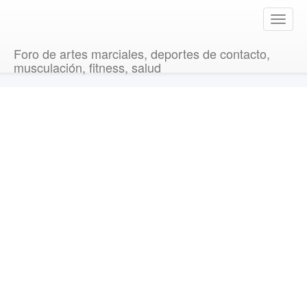
T
o
g
Foro de artes marciales, deportes de contacto,
g
musculación, fitness, salud
l
e
n
a
v
i
g
a
t
i
o
n