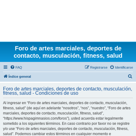
Foro de artes marciales, deportes de
contacto, musculación, fitness, salud
FAQ
Registrarse
Identificarse
B
Índice general
u
Foro de artes marciales, deportes de contacto, musculación,
s
fitness, salud - Condiciones de uso
c
Al ingresar en “Foro de artes marciales, deportes de contacto, musculación,
a
fitness, salud” (de aquí en adelante “nosotros”, “nos”, “nuestro”, “Foro de artes
r
marciales, deportes de contacto, musculación, fitness, salud”,
“https://www.hispagimnasios.com/foros”), usted acuerda estar legalmente
sometido a los siguientes términos. En caso contrario por favor no se registre
y/o use “Foro de artes marciales, deportes de contacto, musculación, fitness,
salud”. Podemos cambiar estos términos en cualquier momento e