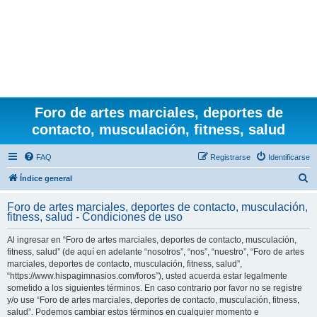
Foro de artes marciales, deportes de
contacto, musculación, fitness, salud
FAQ
Registrarse
Identificarse
B
Índice general
u
Foro de artes marciales, deportes de contacto, musculación,
s
fitness, salud - Condiciones de uso
c
Al ingresar en “Foro de artes marciales, deportes de contacto, musculación,
a
fitness, salud” (de aquí en adelante “nosotros”, “nos”, “nuestro”, “Foro de artes
r
marciales, deportes de contacto, musculación, fitness, salud”,
“https://www.hispagimnasios.com/foros”), usted acuerda estar legalmente
sometido a los siguientes términos. En caso contrario por favor no se registre
y/o use “Foro de artes marciales, deportes de contacto, musculación, fitness,
salud”. Podemos cambiar estos términos en cualquier momento e