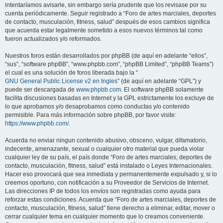
intentaríamos avisarle, sin embargo sería prudente que los revisase por su
cuenta periódicamente. Seguir registrado a “Foro de artes marciales, deportes
de contacto, musculación, fitness, salud” después de esos cambios significa
que acuerda estar legalmente sometido a esos nuevos términos tal como
fueron actualizados y/o reformados.
Nuestros foros están desarrollados por phpBB (de aquí en adelante “ellos”,
“sus”, “software phpBB”, “www.phpbb.com”, “phpBB Limited”, “phpBB Teams”)
el cual es una solución de foros liberada bajo la “
GNU General Public License v2 en Ingles
” (de aquí en adelante “GPL”) y
puede ser descargada de
www.phpbb.com
. El software phpBB solamente
facilita discusiones basadas en Internet y la GPL estrictamente los excluye de
lo que aprobamos y/o desaprobamos como conductas y/o contenido
permisible. Para más información sobre phpBB, por favor visite:
https://www.phpbb.com/
.
Acuerda no enviar ningun contenido abusivo, obsceno, vulgar, difamatorio,
indecente, amenazante, sexual o cualquier otro material que pueda violar
cualquier ley de su país, el país donde “Foro de artes marciales, deportes de
contacto, musculación, fitness, salud” está instalado o Leyes Internacionales.
Hacer eso provocará que sea inmediata y permanentemente expulsado y, si lo
creemos oportuno, con notificación a su Proveedor de Servicios de Internet.
Las direcciones IP de todos los envíos son registradas como ayuda para
reforzar estas condiciones. Acuerda que “Foro de artes marciales, deportes de
contacto, musculación, fitness, salud” tiene derecho a eliminar, editar, mover o
cerrar cualquier tema en cualquier momento que lo creamos conveniente.