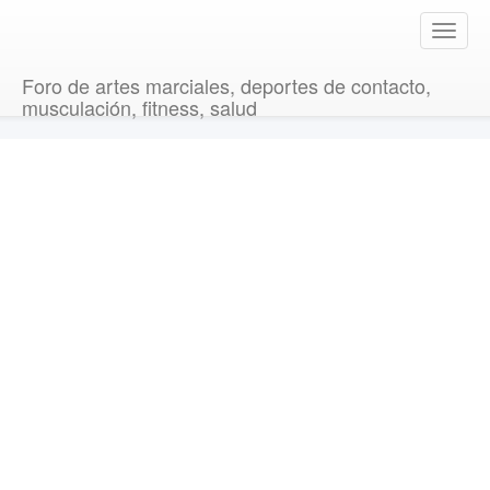
T
o
g
Foro de artes marciales, deportes de contacto,
g
musculación, fitness, salud
l
e
n
a
v
i
g
a
t
i
o
n