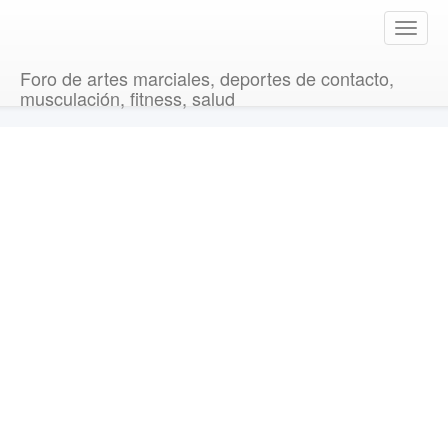
T
o
g
Foro de artes marciales, deportes de contacto,
g
musculación, fitness, salud
l
e
n
a
v
i
g
a
t
i
o
n