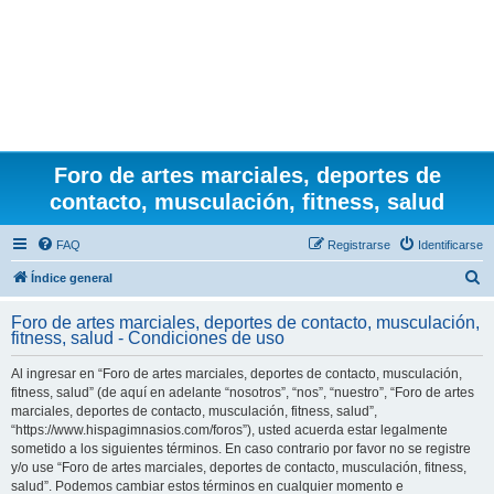
Foro de artes marciales, deportes de
contacto, musculación, fitness, salud
FAQ
Registrarse
Identificarse
B
Índice general
u
Foro de artes marciales, deportes de contacto, musculación,
s
fitness, salud - Condiciones de uso
c
Al ingresar en “Foro de artes marciales, deportes de contacto, musculación,
a
fitness, salud” (de aquí en adelante “nosotros”, “nos”, “nuestro”, “Foro de artes
r
marciales, deportes de contacto, musculación, fitness, salud”,
“https://www.hispagimnasios.com/foros”), usted acuerda estar legalmente
sometido a los siguientes términos. En caso contrario por favor no se registre
y/o use “Foro de artes marciales, deportes de contacto, musculación, fitness,
salud”. Podemos cambiar estos términos en cualquier momento e