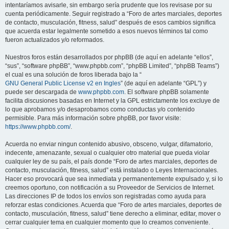
intentaríamos avisarle, sin embargo sería prudente que los revisase por su
cuenta periódicamente. Seguir registrado a “Foro de artes marciales, deportes
de contacto, musculación, fitness, salud” después de esos cambios significa
que acuerda estar legalmente sometido a esos nuevos términos tal como
fueron actualizados y/o reformados.
Nuestros foros están desarrollados por phpBB (de aquí en adelante “ellos”,
“sus”, “software phpBB”, “www.phpbb.com”, “phpBB Limited”, “phpBB Teams”)
el cual es una solución de foros liberada bajo la “
GNU General Public License v2 en Ingles
” (de aquí en adelante “GPL”) y
puede ser descargada de
www.phpbb.com
. El software phpBB solamente
facilita discusiones basadas en Internet y la GPL estrictamente los excluye de
lo que aprobamos y/o desaprobamos como conductas y/o contenido
permisible. Para más información sobre phpBB, por favor visite:
https://www.phpbb.com/
.
Acuerda no enviar ningun contenido abusivo, obsceno, vulgar, difamatorio,
indecente, amenazante, sexual o cualquier otro material que pueda violar
cualquier ley de su país, el país donde “Foro de artes marciales, deportes de
contacto, musculación, fitness, salud” está instalado o Leyes Internacionales.
Hacer eso provocará que sea inmediata y permanentemente expulsado y, si lo
creemos oportuno, con notificación a su Proveedor de Servicios de Internet.
Las direcciones IP de todos los envíos son registradas como ayuda para
reforzar estas condiciones. Acuerda que “Foro de artes marciales, deportes de
contacto, musculación, fitness, salud” tiene derecho a eliminar, editar, mover o
cerrar cualquier tema en cualquier momento que lo creamos conveniente.