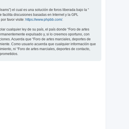
ams”) el cual es una solución de foros liberada bajo la “
 facilita discusiones basadas en Internet y la GPL
or favor visite:
https://www.phpbb.com/
.
ar cualquier ley de su país, el país donde “Foro de artes
permanentemente expulsado y, si lo creemos oportuno, con
iciones. Acuerda que “Foro de artes marciales, deportes de
veniente. Como usuario acuerda que cualquier información que
ento, ni “Foro de artes marciales, deportes de contacto,
mprometidos.