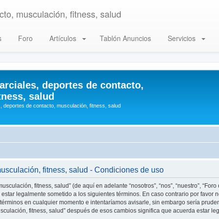
to, musculación, fitness, salud
s
Foro
Artículos
Tablón Anuncios
Servicios
arciales, deportes de contacto,
tness, salud
, deportes de contacto, musculación, fitness, salud
musculación, fitness, salud - Condiciones de uso
usculación, fitness, salud” (de aquí en adelante “nosotros”, “nos”, “nuestro”, “Foro
estar legalmente sometido a los siguientes términos. En caso contrario por favor n
 términos en cualquier momento e intentaríamos avisarle, sin embargo sería prude
musculación, fitness, salud” después de esos cambios significa que acuerda estar 