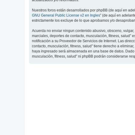
actualizados y/o reformados.
Nuestros foros están desarrollados por phpBB (de aquí en adela
GNU General Public License v2 en Ingles
” (de aquí en adelan
estrictamente los excluye de lo que aprobamos y/o desaprobam
Acuerda no enviar ningun contenido abusivo, obsceno, vulgar, d
marciales, deportes de contacto, musculación, fitness, salud”
notificación a su Proveedor de Servicios de Internet. Las dire
contacto, musculación, fitness, salud” tiene derecho a elimin
haya ingresado será almacenada en una base de datos. Dado que
musculación, fitness, salud” ni phpBB podrán considerarse re