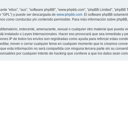
nte “ellos”, “sus”, “software phpBB”, “www.phpbb.com”, “phpBB Limited”, “phpBB Te
te “GPL”) y puede ser descargada de
www.phpbb.com
. El software phpBB solamente
os como conductas y/o contenido permisible. Para más información sobre phpBB, p
ifamatorio, indecente, amenazante, sexual o cualquier otro material que pueda viol
 está instalado o Leyes Internacionales. Hacer eso provocará que sea inmediata y 
cciones IP de todos los envíos son registradas como ayuda para reforzar estas cond
ar, editar, mover o cerrar cualquier tema en cualquier momento que lo creamos con
 esta información no será compartida con ninguna tercera parte sin su consentimi
sponsables por cualquier intento de hacking que conlleve a que los datos sean co