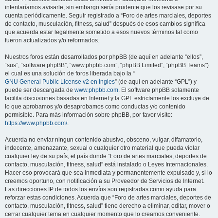
intentaríamos avisarle, sin embargo sería prudente que los revisase por su
cuenta periódicamente. Seguir registrado a “Foro de artes marciales, deportes
de contacto, musculación, fitness, salud” después de esos cambios significa
que acuerda estar legalmente sometido a esos nuevos términos tal como
fueron actualizados y/o reformados.
Nuestros foros están desarrollados por phpBB (de aquí en adelante “ellos”,
“sus”, “software phpBB”, “www.phpbb.com”, “phpBB Limited”, “phpBB Teams”)
el cual es una solución de foros liberada bajo la “
GNU General Public License v2 en Ingles
” (de aquí en adelante “GPL”) y
puede ser descargada de
www.phpbb.com
. El software phpBB solamente
facilita discusiones basadas en Internet y la GPL estrictamente los excluye de
lo que aprobamos y/o desaprobamos como conductas y/o contenido
permisible. Para más información sobre phpBB, por favor visite:
https://www.phpbb.com/
.
Acuerda no enviar ningun contenido abusivo, obsceno, vulgar, difamatorio,
indecente, amenazante, sexual o cualquier otro material que pueda violar
cualquier ley de su país, el país donde “Foro de artes marciales, deportes de
contacto, musculación, fitness, salud” está instalado o Leyes Internacionales.
Hacer eso provocará que sea inmediata y permanentemente expulsado y, si lo
creemos oportuno, con notificación a su Proveedor de Servicios de Internet.
Las direcciones IP de todos los envíos son registradas como ayuda para
reforzar estas condiciones. Acuerda que “Foro de artes marciales, deportes de
contacto, musculación, fitness, salud” tiene derecho a eliminar, editar, mover o
cerrar cualquier tema en cualquier momento que lo creamos conveniente.