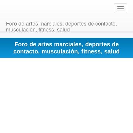
T
o
g
Foro de artes marciales, deportes de contacto,
g
musculación, fitness, salud
l
e
Foro de artes marciales, deportes de
n
a
contacto, musculación, fitness, salud
v
i
g
a
t
i
o
n