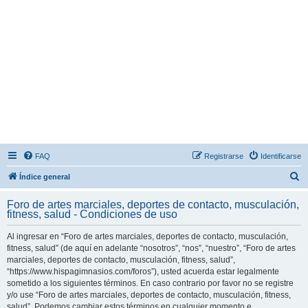
FAQ
Registrarse
Identificarse
B
Índice general
u
Foro de artes marciales, deportes de contacto, musculación,
s
fitness, salud - Condiciones de uso
c
Al ingresar en “Foro de artes marciales, deportes de contacto, musculación,
a
fitness, salud” (de aquí en adelante “nosotros”, “nos”, “nuestro”, “Foro de artes
r
marciales, deportes de contacto, musculación, fitness, salud”,
“https://www.hispagimnasios.com/foros”), usted acuerda estar legalmente
sometido a los siguientes términos. En caso contrario por favor no se registre
y/o use “Foro de artes marciales, deportes de contacto, musculación, fitness,
salud”. Podemos cambiar estos términos en cualquier momento e