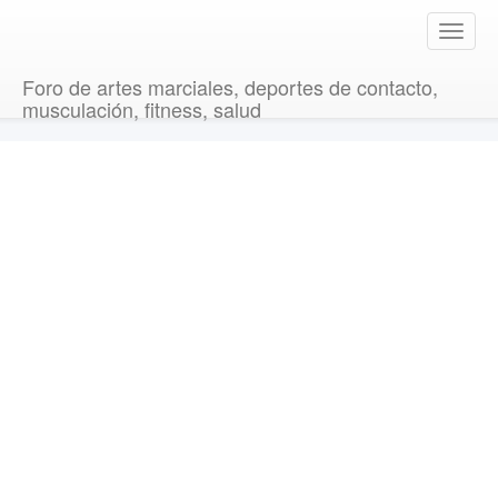
T
o
g
Foro de artes marciales, deportes de contacto,
g
musculación, fitness, salud
l
e
n
a
v
i
g
a
t
i
o
n