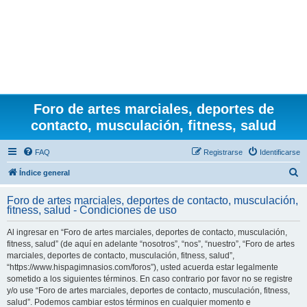
Foro de artes marciales, deportes de
contacto, musculación, fitness, salud
FAQ
Registrarse
Identificarse
B
Índice general
u
Foro de artes marciales, deportes de contacto, musculación,
s
fitness, salud - Condiciones de uso
c
Al ingresar en “Foro de artes marciales, deportes de contacto, musculación,
a
fitness, salud” (de aquí en adelante “nosotros”, “nos”, “nuestro”, “Foro de artes
r
marciales, deportes de contacto, musculación, fitness, salud”,
“https://www.hispagimnasios.com/foros”), usted acuerda estar legalmente
sometido a los siguientes términos. En caso contrario por favor no se registre
y/o use “Foro de artes marciales, deportes de contacto, musculación, fitness,
salud”. Podemos cambiar estos términos en cualquier momento e