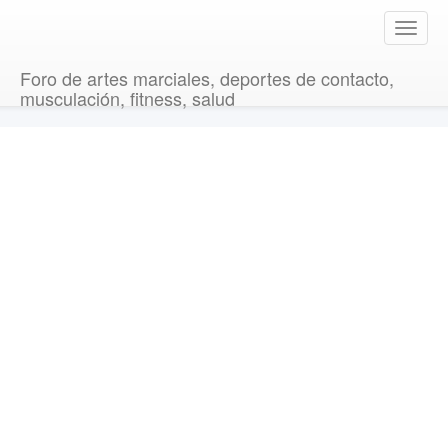
T
o
g
Foro de artes marciales, deportes de contacto,
g
musculación, fitness, salud
l
e
n
a
v
i
g
a
t
i
o
n