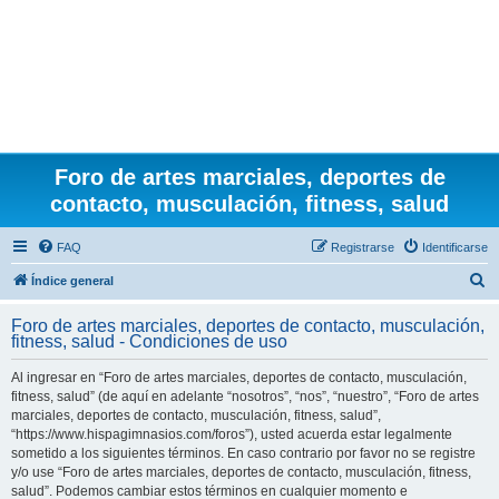
Foro de artes marciales, deportes de
contacto, musculación, fitness, salud
FAQ
Registrarse
Identificarse
B
Índice general
u
Foro de artes marciales, deportes de contacto, musculación,
s
fitness, salud - Condiciones de uso
c
Al ingresar en “Foro de artes marciales, deportes de contacto, musculación,
a
fitness, salud” (de aquí en adelante “nosotros”, “nos”, “nuestro”, “Foro de artes
r
marciales, deportes de contacto, musculación, fitness, salud”,
“https://www.hispagimnasios.com/foros”), usted acuerda estar legalmente
sometido a los siguientes términos. En caso contrario por favor no se registre
y/o use “Foro de artes marciales, deportes de contacto, musculación, fitness,
salud”. Podemos cambiar estos términos en cualquier momento e