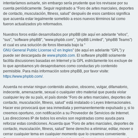
intentaríamos avisarle, sin embargo sería prudente que los revisase por su
cuenta periódicamente. Seguir registrado a “Foro de artes marciales, deportes
de contacto, musculación, fitness, salud” después de esos cambios significa
que acuerda estar legalmente sometido a esos nuevos términos tal como
fueron actualizados y/o reformados.
Nuestros foros están desarrollados por phpBB (de aquí en adelante “ellos”,
“sus”, “software phpBB”, “www.phpbb.com”, “phpBB Limited”, “phpBB Teams”)
el cual es una solución de foros liberada bajo la “
GNU General Public License v2 en Ingles
” (de aquí en adelante “GPL”) y
puede ser descargada de
www.phpbb.com
. El software phpBB solamente
facilita discusiones basadas en Internet y la GPL estrictamente los excluye de
lo que aprobamos y/o desaprobamos como conductas y/o contenido
permisible. Para más información sobre phpBB, por favor visite:
https://www.phpbb.com/
.
Acuerda no enviar ningun contenido abusivo, obsceno, vulgar, difamatorio,
indecente, amenazante, sexual o cualquier otro material que pueda violar
cualquier ley de su país, el país donde “Foro de artes marciales, deportes de
contacto, musculación, fitness, salud” está instalado o Leyes Internacionales.
Hacer eso provocará que sea inmediata y permanentemente expulsado y, si lo
creemos oportuno, con notificación a su Proveedor de Servicios de Internet.
Las direcciones IP de todos los envíos son registradas como ayuda para
reforzar estas condiciones. Acuerda que “Foro de artes marciales, deportes de
contacto, musculación, fitness, salud” tiene derecho a eliminar, editar, mover o
cerrar cualquier tema en cualquier momento que lo creamos conveniente.