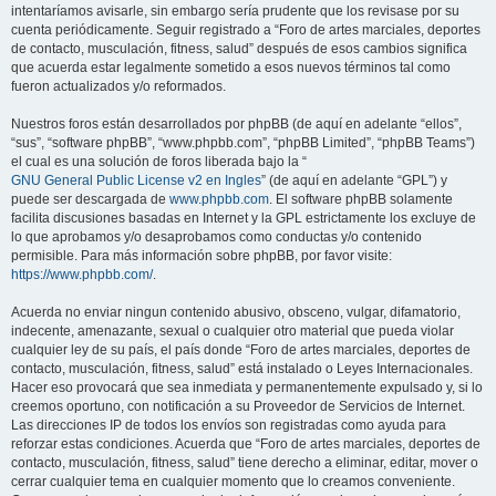
intentaríamos avisarle, sin embargo sería prudente que los revisase por su
cuenta periódicamente. Seguir registrado a “Foro de artes marciales, deportes
de contacto, musculación, fitness, salud” después de esos cambios significa
que acuerda estar legalmente sometido a esos nuevos términos tal como
fueron actualizados y/o reformados.
Nuestros foros están desarrollados por phpBB (de aquí en adelante “ellos”,
“sus”, “software phpBB”, “www.phpbb.com”, “phpBB Limited”, “phpBB Teams”)
el cual es una solución de foros liberada bajo la “
GNU General Public License v2 en Ingles
” (de aquí en adelante “GPL”) y
puede ser descargada de
www.phpbb.com
. El software phpBB solamente
facilita discusiones basadas en Internet y la GPL estrictamente los excluye de
lo que aprobamos y/o desaprobamos como conductas y/o contenido
permisible. Para más información sobre phpBB, por favor visite:
https://www.phpbb.com/
.
Acuerda no enviar ningun contenido abusivo, obsceno, vulgar, difamatorio,
indecente, amenazante, sexual o cualquier otro material que pueda violar
cualquier ley de su país, el país donde “Foro de artes marciales, deportes de
contacto, musculación, fitness, salud” está instalado o Leyes Internacionales.
Hacer eso provocará que sea inmediata y permanentemente expulsado y, si lo
creemos oportuno, con notificación a su Proveedor de Servicios de Internet.
Las direcciones IP de todos los envíos son registradas como ayuda para
reforzar estas condiciones. Acuerda que “Foro de artes marciales, deportes de
contacto, musculación, fitness, salud” tiene derecho a eliminar, editar, mover o
cerrar cualquier tema en cualquier momento que lo creamos conveniente.