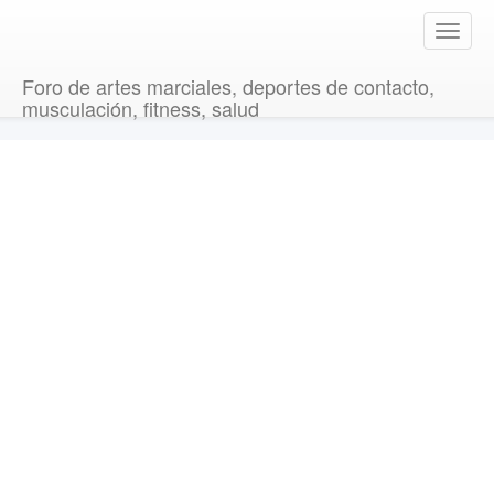
T
o
g
Foro de artes marciales, deportes de contacto,
g
musculación, fitness, salud
l
e
n
a
v
i
g
a
t
i
o
n