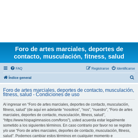
Foro de artes marciales, deportes de
contacto, musculación, fitness, salud
FAQ
Registrarse
Identificarse
B
Índice general
u
Foro de artes marciales, deportes de contacto, musculación,
s
fitness, salud - Condiciones de uso
c
Al ingresar en “Foro de artes marciales, deportes de contacto, musculación,
a
fitness, salud” (de aquí en adelante “nosotros”, “nos”, “nuestro”, “Foro de artes
r
marciales, deportes de contacto, musculación, fitness, salud”,
“https://www.hispagimnasios.com/foros”), usted acuerda estar legalmente
sometido a los siguientes términos. En caso contrario por favor no se registre
y/o use “Foro de artes marciales, deportes de contacto, musculación, fitness,
salud”. Podemos cambiar estos términos en cualquier momento e