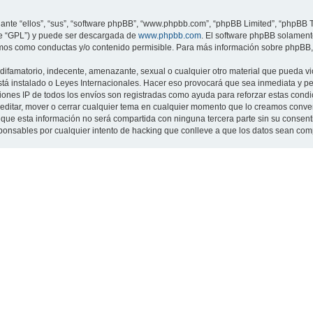
nte “ellos”, “sus”, “software phpBB”, “www.phpbb.com”, “phpBB Limited”, “phpBB Te
te “GPL”) y puede ser descargada de
www.phpbb.com
. El software phpBB solamente
os como conductas y/o contenido permisible. Para más información sobre phpBB, p
ifamatorio, indecente, amenazante, sexual o cualquier otro material que pueda viol
 está instalado o Leyes Internacionales. Hacer eso provocará que sea inmediata y 
cciones IP de todos los envíos son registradas como ayuda para reforzar estas cond
ar, editar, mover o cerrar cualquier tema en cualquier momento que lo creamos con
 esta información no será compartida con ninguna tercera parte sin su consentimi
sponsables por cualquier intento de hacking que conlleve a que los datos sean co