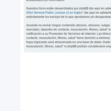
actualizados y/o reformados.
Nuestros foros están desarrollados por phpBB (de aquí en adela
GNU General Public License v2 en Ingles
” (de aquí en adelan
estrictamente los excluye de lo que aprobamos y/o desaprobam
Acuerda no enviar ningun contenido abusivo, obsceno, vulgar, d
marciales, deportes de contacto, musculación, fitness, salud”
notificación a su Proveedor de Servicios de Internet. Las dire
contacto, musculación, fitness, salud” tiene derecho a elimin
haya ingresado será almacenada en una base de datos. Dado que
musculación, fitness, salud” ni phpBB podrán considerarse re