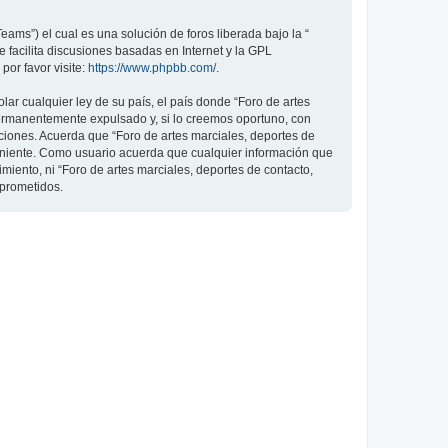
ams”) el cual es una solución de foros liberada bajo la “
 facilita discusiones basadas en Internet y la GPL
or favor visite:
https://www.phpbb.com/
.
ar cualquier ley de su país, el país donde “Foro de artes
permanentemente expulsado y, si lo creemos oportuno, con
iciones. Acuerda que “Foro de artes marciales, deportes de
veniente. Como usuario acuerda que cualquier información que
ento, ni “Foro de artes marciales, deportes de contacto,
mprometidos.