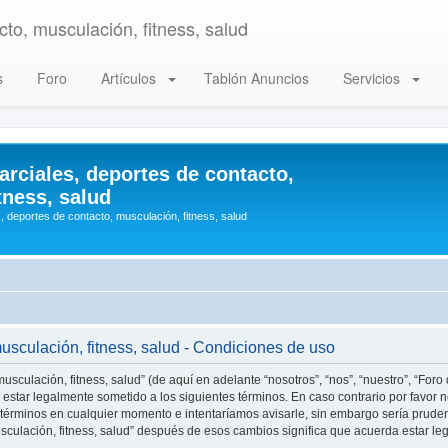
to, musculación, fitness, salud
s
Foro
Artículos
Tablón Anuncios
Servicios
arciales, deportes de contacto,
tness, salud
, deportes de contacto, musculación, fitness, salud
musculación, fitness, salud - Condiciones de uso
usculación, fitness, salud” (de aquí en adelante “nosotros”, “nos”, “nuestro”, “Foro
estar legalmente sometido a los siguientes términos. En caso contrario por favor n
 términos en cualquier momento e intentaríamos avisarle, sin embargo sería prude
musculación, fitness, salud” después de esos cambios significa que acuerda estar 