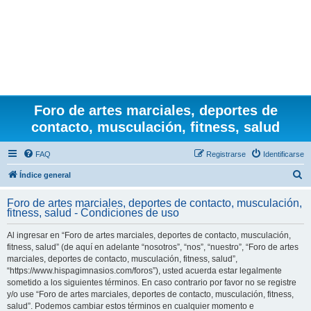
Foro de artes marciales, deportes de
contacto, musculación, fitness, salud
FAQ
Registrarse
Identificarse
B
Índice general
u
Foro de artes marciales, deportes de contacto, musculación,
s
fitness, salud - Condiciones de uso
c
Al ingresar en “Foro de artes marciales, deportes de contacto, musculación,
a
fitness, salud” (de aquí en adelante “nosotros”, “nos”, “nuestro”, “Foro de artes
r
marciales, deportes de contacto, musculación, fitness, salud”,
“https://www.hispagimnasios.com/foros”), usted acuerda estar legalmente
sometido a los siguientes términos. En caso contrario por favor no se registre
y/o use “Foro de artes marciales, deportes de contacto, musculación, fitness,
salud”. Podemos cambiar estos términos en cualquier momento e