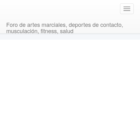
T
o
g
Foro de artes marciales, deportes de contacto,
g
musculación, fitness, salud
l
e
n
a
v
i
g
a
t
i
o
n