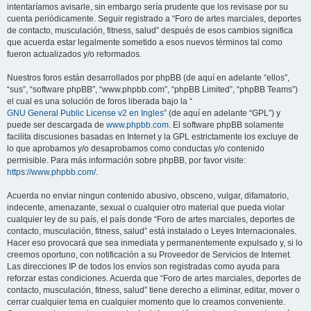
intentaríamos avisarle, sin embargo sería prudente que los revisase por su
cuenta periódicamente. Seguir registrado a “Foro de artes marciales, deportes
de contacto, musculación, fitness, salud” después de esos cambios significa
que acuerda estar legalmente sometido a esos nuevos términos tal como
fueron actualizados y/o reformados.
Nuestros foros están desarrollados por phpBB (de aquí en adelante “ellos”,
“sus”, “software phpBB”, “www.phpbb.com”, “phpBB Limited”, “phpBB Teams”)
el cual es una solución de foros liberada bajo la “
GNU General Public License v2 en Ingles
” (de aquí en adelante “GPL”) y
puede ser descargada de
www.phpbb.com
. El software phpBB solamente
facilita discusiones basadas en Internet y la GPL estrictamente los excluye de
lo que aprobamos y/o desaprobamos como conductas y/o contenido
permisible. Para más información sobre phpBB, por favor visite:
https://www.phpbb.com/
.
Acuerda no enviar ningun contenido abusivo, obsceno, vulgar, difamatorio,
indecente, amenazante, sexual o cualquier otro material que pueda violar
cualquier ley de su país, el país donde “Foro de artes marciales, deportes de
contacto, musculación, fitness, salud” está instalado o Leyes Internacionales.
Hacer eso provocará que sea inmediata y permanentemente expulsado y, si lo
creemos oportuno, con notificación a su Proveedor de Servicios de Internet.
Las direcciones IP de todos los envíos son registradas como ayuda para
reforzar estas condiciones. Acuerda que “Foro de artes marciales, deportes de
contacto, musculación, fitness, salud” tiene derecho a eliminar, editar, mover o
cerrar cualquier tema en cualquier momento que lo creamos conveniente.