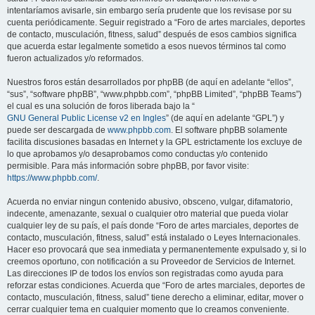
intentaríamos avisarle, sin embargo sería prudente que los revisase por su
cuenta periódicamente. Seguir registrado a “Foro de artes marciales, deportes
de contacto, musculación, fitness, salud” después de esos cambios significa
que acuerda estar legalmente sometido a esos nuevos términos tal como
fueron actualizados y/o reformados.
Nuestros foros están desarrollados por phpBB (de aquí en adelante “ellos”,
“sus”, “software phpBB”, “www.phpbb.com”, “phpBB Limited”, “phpBB Teams”)
el cual es una solución de foros liberada bajo la “
GNU General Public License v2 en Ingles
” (de aquí en adelante “GPL”) y
puede ser descargada de
www.phpbb.com
. El software phpBB solamente
facilita discusiones basadas en Internet y la GPL estrictamente los excluye de
lo que aprobamos y/o desaprobamos como conductas y/o contenido
permisible. Para más información sobre phpBB, por favor visite:
https://www.phpbb.com/
.
Acuerda no enviar ningun contenido abusivo, obsceno, vulgar, difamatorio,
indecente, amenazante, sexual o cualquier otro material que pueda violar
cualquier ley de su país, el país donde “Foro de artes marciales, deportes de
contacto, musculación, fitness, salud” está instalado o Leyes Internacionales.
Hacer eso provocará que sea inmediata y permanentemente expulsado y, si lo
creemos oportuno, con notificación a su Proveedor de Servicios de Internet.
Las direcciones IP de todos los envíos son registradas como ayuda para
reforzar estas condiciones. Acuerda que “Foro de artes marciales, deportes de
contacto, musculación, fitness, salud” tiene derecho a eliminar, editar, mover o
cerrar cualquier tema en cualquier momento que lo creamos conveniente.