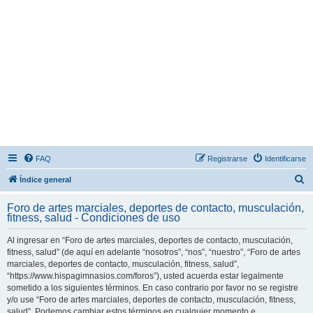
FAQ
Registrarse
Identificarse
B
Índice general
u
Foro de artes marciales, deportes de contacto, musculación,
s
fitness, salud - Condiciones de uso
c
Al ingresar en “Foro de artes marciales, deportes de contacto, musculación,
a
fitness, salud” (de aquí en adelante “nosotros”, “nos”, “nuestro”, “Foro de artes
r
marciales, deportes de contacto, musculación, fitness, salud”,
“https://www.hispagimnasios.com/foros”), usted acuerda estar legalmente
sometido a los siguientes términos. En caso contrario por favor no se registre
y/o use “Foro de artes marciales, deportes de contacto, musculación, fitness,
salud”. Podemos cambiar estos términos en cualquier momento e