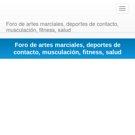
T
o
g
Foro de artes marciales, deportes de contacto,
g
musculación, fitness, salud
l
e
Foro de artes marciales, deportes de
n
a
contacto, musculación, fitness, salud
v
i
g
a
t
i
o
n