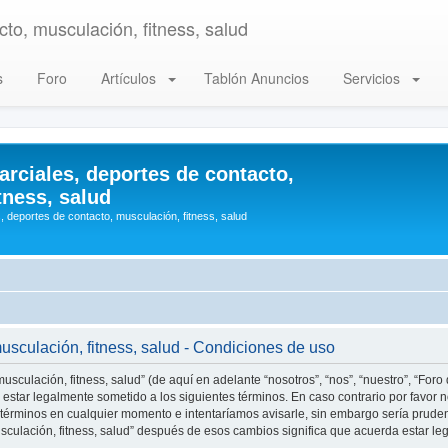
to, musculación, fitness, salud
s
Foro
Artículos
Tablón Anuncios
Servicios
arciales, deportes de contacto,
tness, salud
, deportes de contacto, musculación, fitness, salud
musculación, fitness, salud - Condiciones de uso
usculación, fitness, salud” (de aquí en adelante “nosotros”, “nos”, “nuestro”, “Foro
estar legalmente sometido a los siguientes términos. En caso contrario por favor n
 términos en cualquier momento e intentaríamos avisarle, sin embargo sería prude
musculación, fitness, salud” después de esos cambios significa que acuerda estar 