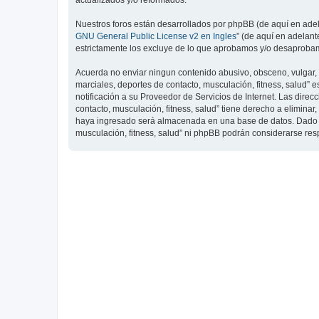
actualizados y/o reformados.
Nuestros foros están desarrollados por phpBB (de aquí en adela
GNU General Public License v2 en Ingles
” (de aquí en adelan
estrictamente los excluye de lo que aprobamos y/o desaprobam
Acuerda no enviar ningun contenido abusivo, obsceno, vulgar, d
marciales, deportes de contacto, musculación, fitness, salud”
notificación a su Proveedor de Servicios de Internet. Las dire
contacto, musculación, fitness, salud” tiene derecho a elimin
haya ingresado será almacenada en una base de datos. Dado que
musculación, fitness, salud” ni phpBB podrán considerarse re