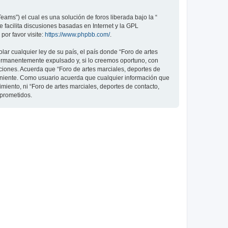
ams”) el cual es una solución de foros liberada bajo la “
 facilita discusiones basadas en Internet y la GPL
or favor visite:
https://www.phpbb.com/
.
ar cualquier ley de su país, el país donde “Foro de artes
permanentemente expulsado y, si lo creemos oportuno, con
iciones. Acuerda que “Foro de artes marciales, deportes de
veniente. Como usuario acuerda que cualquier información que
ento, ni “Foro de artes marciales, deportes de contacto,
mprometidos.