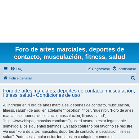
Foro de artes marciales, deportes de
contacto, musculación, fitness, salud
FAQ
Registrarse
Identificarse
B
Índice general
u
Foro de artes marciales, deportes de contacto, musculación,
s
fitness, salud - Condiciones de uso
c
Al ingresar en “Foro de artes marciales, deportes de contacto, musculación,
a
fitness, salud” (de aquí en adelante “nosotros”, “nos”, “nuestro”, “Foro de artes
r
marciales, deportes de contacto, musculación, fitness, salud”,
“https://www.hispagimnasios.com/foros”), usted acuerda estar legalmente
sometido a los siguientes términos. En caso contrario por favor no se registre
y/o use “Foro de artes marciales, deportes de contacto, musculación, fitness,
salud”. Podemos cambiar estos términos en cualquier momento e