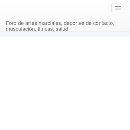
T
o
g
Foro de artes marciales, deportes de contacto,
g
musculación, fitness, salud
l
e
n
a
v
i
g
a
t
i
o
n