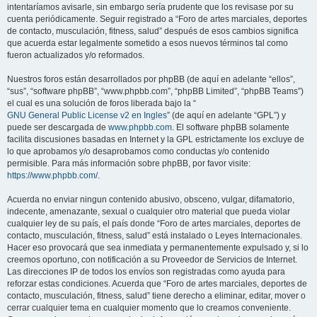
intentaríamos avisarle, sin embargo sería prudente que los revisase por su
cuenta periódicamente. Seguir registrado a “Foro de artes marciales, deportes
de contacto, musculación, fitness, salud” después de esos cambios significa
que acuerda estar legalmente sometido a esos nuevos términos tal como
fueron actualizados y/o reformados.
Nuestros foros están desarrollados por phpBB (de aquí en adelante “ellos”,
“sus”, “software phpBB”, “www.phpbb.com”, “phpBB Limited”, “phpBB Teams”)
el cual es una solución de foros liberada bajo la “
GNU General Public License v2 en Ingles
” (de aquí en adelante “GPL”) y
puede ser descargada de
www.phpbb.com
. El software phpBB solamente
facilita discusiones basadas en Internet y la GPL estrictamente los excluye de
lo que aprobamos y/o desaprobamos como conductas y/o contenido
permisible. Para más información sobre phpBB, por favor visite:
https://www.phpbb.com/
.
Acuerda no enviar ningun contenido abusivo, obsceno, vulgar, difamatorio,
indecente, amenazante, sexual o cualquier otro material que pueda violar
cualquier ley de su país, el país donde “Foro de artes marciales, deportes de
contacto, musculación, fitness, salud” está instalado o Leyes Internacionales.
Hacer eso provocará que sea inmediata y permanentemente expulsado y, si lo
creemos oportuno, con notificación a su Proveedor de Servicios de Internet.
Las direcciones IP de todos los envíos son registradas como ayuda para
reforzar estas condiciones. Acuerda que “Foro de artes marciales, deportes de
contacto, musculación, fitness, salud” tiene derecho a eliminar, editar, mover o
cerrar cualquier tema en cualquier momento que lo creamos conveniente.