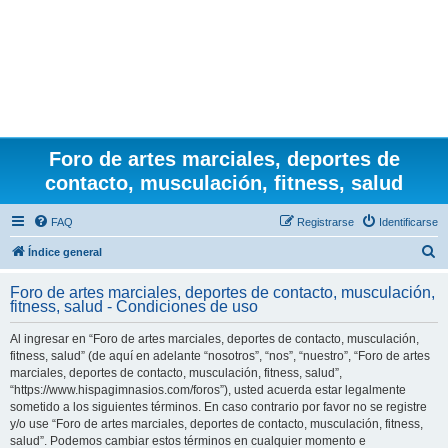
Foro de artes marciales, deportes de
contacto, musculación, fitness, salud
FAQ
Registrarse
Identificarse
B
Índice general
u
Foro de artes marciales, deportes de contacto, musculación,
s
fitness, salud - Condiciones de uso
c
Al ingresar en “Foro de artes marciales, deportes de contacto, musculación,
a
fitness, salud” (de aquí en adelante “nosotros”, “nos”, “nuestro”, “Foro de artes
r
marciales, deportes de contacto, musculación, fitness, salud”,
“https://www.hispagimnasios.com/foros”), usted acuerda estar legalmente
sometido a los siguientes términos. En caso contrario por favor no se registre
y/o use “Foro de artes marciales, deportes de contacto, musculación, fitness,
salud”. Podemos cambiar estos términos en cualquier momento e