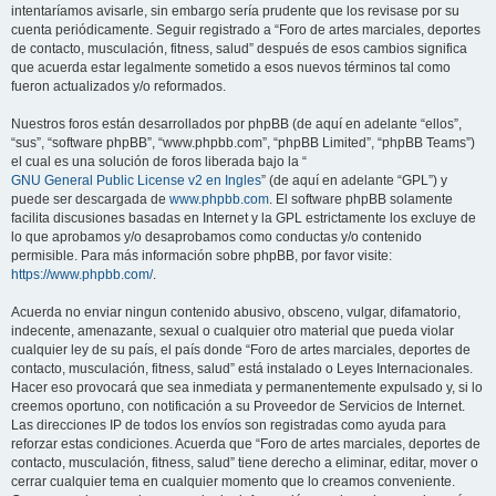
intentaríamos avisarle, sin embargo sería prudente que los revisase por su
cuenta periódicamente. Seguir registrado a “Foro de artes marciales, deportes
de contacto, musculación, fitness, salud” después de esos cambios significa
que acuerda estar legalmente sometido a esos nuevos términos tal como
fueron actualizados y/o reformados.
Nuestros foros están desarrollados por phpBB (de aquí en adelante “ellos”,
“sus”, “software phpBB”, “www.phpbb.com”, “phpBB Limited”, “phpBB Teams”)
el cual es una solución de foros liberada bajo la “
GNU General Public License v2 en Ingles
” (de aquí en adelante “GPL”) y
puede ser descargada de
www.phpbb.com
. El software phpBB solamente
facilita discusiones basadas en Internet y la GPL estrictamente los excluye de
lo que aprobamos y/o desaprobamos como conductas y/o contenido
permisible. Para más información sobre phpBB, por favor visite:
https://www.phpbb.com/
.
Acuerda no enviar ningun contenido abusivo, obsceno, vulgar, difamatorio,
indecente, amenazante, sexual o cualquier otro material que pueda violar
cualquier ley de su país, el país donde “Foro de artes marciales, deportes de
contacto, musculación, fitness, salud” está instalado o Leyes Internacionales.
Hacer eso provocará que sea inmediata y permanentemente expulsado y, si lo
creemos oportuno, con notificación a su Proveedor de Servicios de Internet.
Las direcciones IP de todos los envíos son registradas como ayuda para
reforzar estas condiciones. Acuerda que “Foro de artes marciales, deportes de
contacto, musculación, fitness, salud” tiene derecho a eliminar, editar, mover o
cerrar cualquier tema en cualquier momento que lo creamos conveniente.