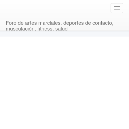
T
o
g
Foro de artes marciales, deportes de contacto,
g
musculación, fitness, salud
l
e
n
a
v
i
g
a
t
i
o
n