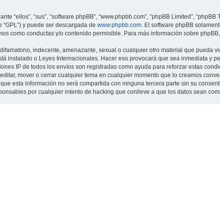
nte “ellos”, “sus”, “software phpBB”, “www.phpbb.com”, “phpBB Limited”, “phpBB Te
te “GPL”) y puede ser descargada de
www.phpbb.com
. El software phpBB solamente
os como conductas y/o contenido permisible. Para más información sobre phpBB, p
ifamatorio, indecente, amenazante, sexual o cualquier otro material que pueda viol
 está instalado o Leyes Internacionales. Hacer eso provocará que sea inmediata y 
cciones IP de todos los envíos son registradas como ayuda para reforzar estas cond
ar, editar, mover o cerrar cualquier tema en cualquier momento que lo creamos con
 esta información no será compartida con ninguna tercera parte sin su consentimi
sponsables por cualquier intento de hacking que conlleve a que los datos sean co