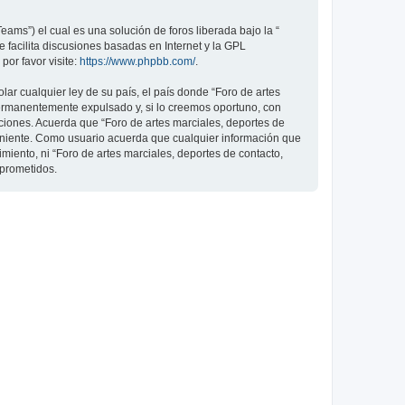
ams”) el cual es una solución de foros liberada bajo la “
 facilita discusiones basadas en Internet y la GPL
or favor visite:
https://www.phpbb.com/
.
ar cualquier ley de su país, el país donde “Foro de artes
permanentemente expulsado y, si lo creemos oportuno, con
iciones. Acuerda que “Foro de artes marciales, deportes de
veniente. Como usuario acuerda que cualquier información que
ento, ni “Foro de artes marciales, deportes de contacto,
mprometidos.