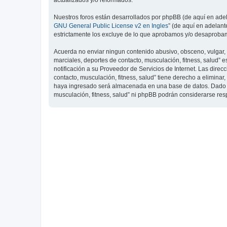
actualizados y/o reformados.
Nuestros foros están desarrollados por phpBB (de aquí en adela
GNU General Public License v2 en Ingles
” (de aquí en adelan
estrictamente los excluye de lo que aprobamos y/o desaprobam
Acuerda no enviar ningun contenido abusivo, obsceno, vulgar, d
marciales, deportes de contacto, musculación, fitness, salud”
notificación a su Proveedor de Servicios de Internet. Las dire
contacto, musculación, fitness, salud” tiene derecho a elimin
haya ingresado será almacenada en una base de datos. Dado que
musculación, fitness, salud” ni phpBB podrán considerarse re