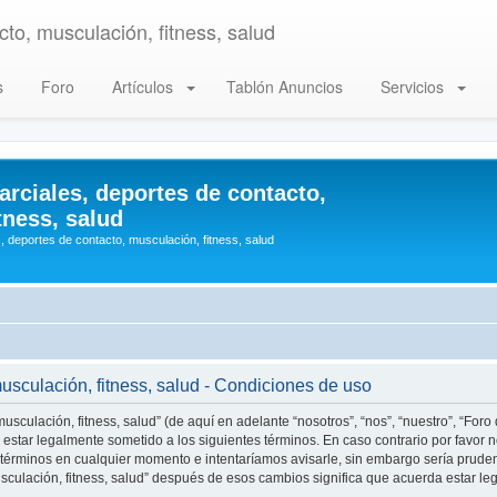
to, musculación, fitness, salud
s
Foro
Artículos
Tablón Anuncios
Servicios
arciales, deportes de contacto,
tness, salud
, deportes de contacto, musculación, fitness, salud
musculación, fitness, salud - Condiciones de uso
usculación, fitness, salud” (de aquí en adelante “nosotros”, “nos”, “nuestro”, “Foro
estar legalmente sometido a los siguientes términos. En caso contrario por favor n
 términos en cualquier momento e intentaríamos avisarle, sin embargo sería prude
musculación, fitness, salud” después de esos cambios significa que acuerda estar 