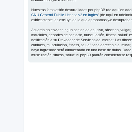
actualizados y/o reformados.
Nuestros foros están desarrollados por phpBB (de aquí en adela
GNU General Public License v2 en Ingles
” (de aquí en adelan
estrictamente los excluye de lo que aprobamos y/o desaprobam
Acuerda no enviar ningun contenido abusivo, obsceno, vulgar, d
marciales, deportes de contacto, musculación, fitness, salud”
notificación a su Proveedor de Servicios de Internet. Las dire
contacto, musculación, fitness, salud” tiene derecho a elimin
haya ingresado será almacenada en una base de datos. Dado que
musculación, fitness, salud” ni phpBB podrán considerarse re