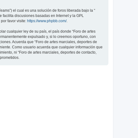
ams”) el cual es una solución de foros liberada bajo la “
 facilita discusiones basadas en Internet y la GPL
or favor visite:
https://www.phpbb.com/
.
ar cualquier ley de su país, el país donde “Foro de artes
permanentemente expulsado y, si lo creemos oportuno, con
iciones. Acuerda que “Foro de artes marciales, deportes de
veniente. Como usuario acuerda que cualquier información que
ento, ni “Foro de artes marciales, deportes de contacto,
mprometidos.