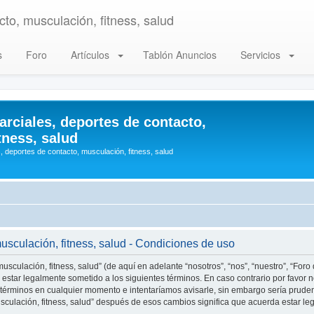
to, musculación, fitness, salud
s
Foro
Artículos
Tablón Anuncios
Servicios
arciales, deportes de contacto,
tness, salud
, deportes de contacto, musculación, fitness, salud
musculación, fitness, salud - Condiciones de uso
usculación, fitness, salud” (de aquí en adelante “nosotros”, “nos”, “nuestro”, “Foro
estar legalmente sometido a los siguientes términos. En caso contrario por favor n
 términos en cualquier momento e intentaríamos avisarle, sin embargo sería prude
musculación, fitness, salud” después de esos cambios significa que acuerda estar 