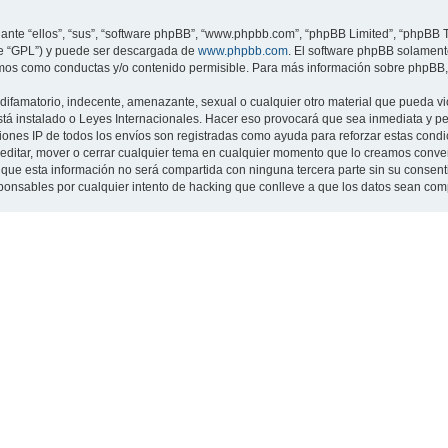
nte “ellos”, “sus”, “software phpBB”, “www.phpbb.com”, “phpBB Limited”, “phpBB Te
te “GPL”) y puede ser descargada de
www.phpbb.com
. El software phpBB solamente
os como conductas y/o contenido permisible. Para más información sobre phpBB, p
ifamatorio, indecente, amenazante, sexual o cualquier otro material que pueda viol
 está instalado o Leyes Internacionales. Hacer eso provocará que sea inmediata y 
cciones IP de todos los envíos son registradas como ayuda para reforzar estas cond
ar, editar, mover o cerrar cualquier tema en cualquier momento que lo creamos con
 esta información no será compartida con ninguna tercera parte sin su consentimi
sponsables por cualquier intento de hacking que conlleve a que los datos sean co