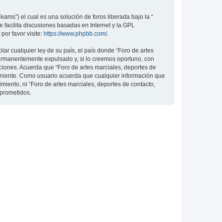
ams”) el cual es una solución de foros liberada bajo la “
 facilita discusiones basadas en Internet y la GPL
or favor visite:
https://www.phpbb.com/
.
ar cualquier ley de su país, el país donde “Foro de artes
permanentemente expulsado y, si lo creemos oportuno, con
iciones. Acuerda que “Foro de artes marciales, deportes de
veniente. Como usuario acuerda que cualquier información que
ento, ni “Foro de artes marciales, deportes de contacto,
mprometidos.