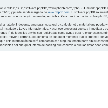
nte “ellos”, “sus”, “software phpBB”, “www.phpbb.com”, “phpBB Limited”, “phpBB Te
te “GPL”) y puede ser descargada de
www.phpbb.com
. El software phpBB solamente
os como conductas y/o contenido permisible. Para más información sobre phpBB, p
ifamatorio, indecente, amenazante, sexual o cualquier otro material que pueda viol
 está instalado o Leyes Internacionales. Hacer eso provocará que sea inmediata y 
cciones IP de todos los envíos son registradas como ayuda para reforzar estas cond
ar, editar, mover o cerrar cualquier tema en cualquier momento que lo creamos con
 esta información no será compartida con ninguna tercera parte sin su consentimi
sponsables por cualquier intento de hacking que conlleve a que los datos sean co