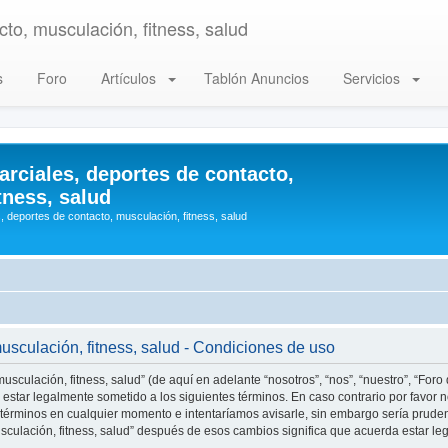
to, musculación, fitness, salud
s
Foro
Artículos
Tablón Anuncios
Servicios
arciales, deportes de contacto,
tness, salud
, deportes de contacto, musculación, fitness, salud
musculación, fitness, salud - Condiciones de uso
usculación, fitness, salud” (de aquí en adelante “nosotros”, “nos”, “nuestro”, “Foro
estar legalmente sometido a los siguientes términos. En caso contrario por favor n
 términos en cualquier momento e intentaríamos avisarle, sin embargo sería prude
musculación, fitness, salud” después de esos cambios significa que acuerda estar 