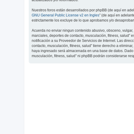
actualizados y/o reformados.
Nuestros foros están desarrollados por phpBB (de aquí en adela
GNU General Public License v2 en Ingles
” (de aquí en adelan
estrictamente los excluye de lo que aprobamos y/o desaprobam
Acuerda no enviar ningun contenido abusivo, obsceno, vulgar, d
marciales, deportes de contacto, musculación, fitness, salud”
notificación a su Proveedor de Servicios de Internet. Las dire
contacto, musculación, fitness, salud” tiene derecho a elimin
haya ingresado será almacenada en una base de datos. Dado que
musculación, fitness, salud” ni phpBB podrán considerarse re