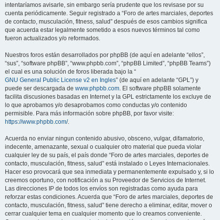
intentaríamos avisarle, sin embargo sería prudente que los revisase por su
cuenta periódicamente. Seguir registrado a “Foro de artes marciales, deportes
de contacto, musculación, fitness, salud” después de esos cambios significa
que acuerda estar legalmente sometido a esos nuevos términos tal como
fueron actualizados y/o reformados.
Nuestros foros están desarrollados por phpBB (de aquí en adelante “ellos”,
“sus”, “software phpBB”, “www.phpbb.com”, “phpBB Limited”, “phpBB Teams”)
el cual es una solución de foros liberada bajo la “
GNU General Public License v2 en Ingles
” (de aquí en adelante “GPL”) y
puede ser descargada de
www.phpbb.com
. El software phpBB solamente
facilita discusiones basadas en Internet y la GPL estrictamente los excluye de
lo que aprobamos y/o desaprobamos como conductas y/o contenido
permisible. Para más información sobre phpBB, por favor visite:
https://www.phpbb.com/
.
Acuerda no enviar ningun contenido abusivo, obsceno, vulgar, difamatorio,
indecente, amenazante, sexual o cualquier otro material que pueda violar
cualquier ley de su país, el país donde “Foro de artes marciales, deportes de
contacto, musculación, fitness, salud” está instalado o Leyes Internacionales.
Hacer eso provocará que sea inmediata y permanentemente expulsado y, si lo
creemos oportuno, con notificación a su Proveedor de Servicios de Internet.
Las direcciones IP de todos los envíos son registradas como ayuda para
reforzar estas condiciones. Acuerda que “Foro de artes marciales, deportes de
contacto, musculación, fitness, salud” tiene derecho a eliminar, editar, mover o
cerrar cualquier tema en cualquier momento que lo creamos conveniente.