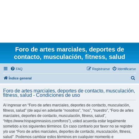
Foro de artes marciales, deportes de
contacto, musculación, fitness, salud
FAQ
Registrarse
Identificarse
B
Índice general
u
Foro de artes marciales, deportes de contacto, musculación,
s
fitness, salud - Condiciones de uso
c
Al ingresar en “Foro de artes marciales, deportes de contacto, musculación,
a
fitness, salud” (de aquí en adelante “nosotros”, “nos”, “nuestro”, “Foro de artes
r
marciales, deportes de contacto, musculación, fitness, salud”,
“https://www.hispagimnasios.com/foros”), usted acuerda estar legalmente
sometido a los siguientes términos. En caso contrario por favor no se registre
y/o use “Foro de artes marciales, deportes de contacto, musculación, fitness,
salud”. Podemos cambiar estos términos en cualquier momento e