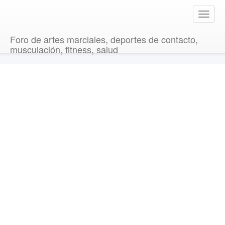
T
o
g
Foro de artes marciales, deportes de contacto,
g
musculación, fitness, salud
l
e
n
a
v
i
g
a
t
i
o
n