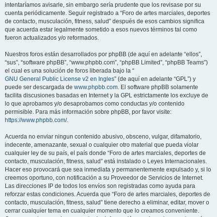
intentaríamos avisarle, sin embargo sería prudente que los revisase por su
cuenta periódicamente. Seguir registrado a “Foro de artes marciales, deportes
de contacto, musculación, fitness, salud” después de esos cambios significa
que acuerda estar legalmente sometido a esos nuevos términos tal como
fueron actualizados y/o reformados.
Nuestros foros están desarrollados por phpBB (de aquí en adelante “ellos”,
“sus”, “software phpBB”, “www.phpbb.com”, “phpBB Limited”, “phpBB Teams”)
el cual es una solución de foros liberada bajo la “
GNU General Public License v2 en Ingles
” (de aquí en adelante “GPL”) y
puede ser descargada de
www.phpbb.com
. El software phpBB solamente
facilita discusiones basadas en Internet y la GPL estrictamente los excluye de
lo que aprobamos y/o desaprobamos como conductas y/o contenido
permisible. Para más información sobre phpBB, por favor visite:
https://www.phpbb.com/
.
Acuerda no enviar ningun contenido abusivo, obsceno, vulgar, difamatorio,
indecente, amenazante, sexual o cualquier otro material que pueda violar
cualquier ley de su país, el país donde “Foro de artes marciales, deportes de
contacto, musculación, fitness, salud” está instalado o Leyes Internacionales.
Hacer eso provocará que sea inmediata y permanentemente expulsado y, si lo
creemos oportuno, con notificación a su Proveedor de Servicios de Internet.
Las direcciones IP de todos los envíos son registradas como ayuda para
reforzar estas condiciones. Acuerda que “Foro de artes marciales, deportes de
contacto, musculación, fitness, salud” tiene derecho a eliminar, editar, mover o
cerrar cualquier tema en cualquier momento que lo creamos conveniente.