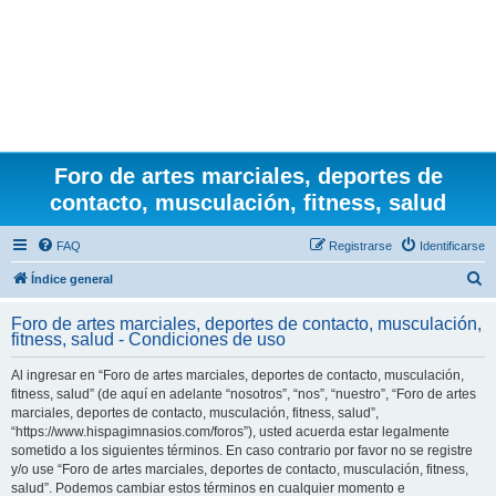
Foro de artes marciales, deportes de
contacto, musculación, fitness, salud
FAQ
Registrarse
Identificarse
B
Índice general
u
Foro de artes marciales, deportes de contacto, musculación,
s
fitness, salud - Condiciones de uso
c
Al ingresar en “Foro de artes marciales, deportes de contacto, musculación,
a
fitness, salud” (de aquí en adelante “nosotros”, “nos”, “nuestro”, “Foro de artes
r
marciales, deportes de contacto, musculación, fitness, salud”,
“https://www.hispagimnasios.com/foros”), usted acuerda estar legalmente
sometido a los siguientes términos. En caso contrario por favor no se registre
y/o use “Foro de artes marciales, deportes de contacto, musculación, fitness,
salud”. Podemos cambiar estos términos en cualquier momento e