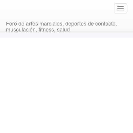
T
o
g
Foro de artes marciales, deportes de contacto,
g
musculación, fitness, salud
l
e
n
a
v
i
g
a
t
i
o
n