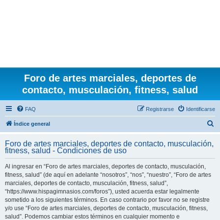
Foro de artes marciales, deportes de
contacto, musculación, fitness, salud
FAQ
Registrarse
Identificarse
B
Índice general
u
Foro de artes marciales, deportes de contacto, musculación,
s
fitness, salud - Condiciones de uso
c
Al ingresar en “Foro de artes marciales, deportes de contacto, musculación,
a
fitness, salud” (de aquí en adelante “nosotros”, “nos”, “nuestro”, “Foro de artes
r
marciales, deportes de contacto, musculación, fitness, salud”,
“https://www.hispagimnasios.com/foros”), usted acuerda estar legalmente
sometido a los siguientes términos. En caso contrario por favor no se registre
y/o use “Foro de artes marciales, deportes de contacto, musculación, fitness,
salud”. Podemos cambiar estos términos en cualquier momento e