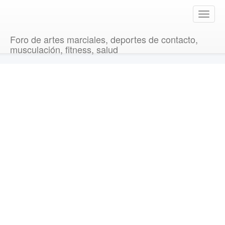
T
o
g
Foro de artes marciales, deportes de contacto,
g
musculación, fitness, salud
l
e
n
a
v
i
g
a
t
i
o
n