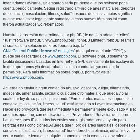
intentaríamos avisarle, sin embargo sería prudente que los revisase por su
cuenta periódicamente. Seguir registrado a “Foro de artes marciales, deportes
de contacto, musculación, fitness, salud” después de esos cambios significa
que acuerda estar legalmente sometido a esos nuevos términos tal como
fueron actualizados y/o reformados.
Nuestros foros están desarrollados por phpBB (de aquí en adelante “ellos”,
“sus”, “software phpBB”, “www.phpbb.com”, “phpBB Limited”, “phpBB Teams”)
el cual es una solución de foros liberada bajo la “
GNU General Public License v2 en Ingles
” (de aquí en adelante “GPL”) y
puede ser descargada de
www.phpbb.com
. El software phpBB solamente
facilita discusiones basadas en Internet y la GPL estrictamente los excluye de
lo que aprobamos y/o desaprobamos como conductas y/o contenido
permisible. Para más información sobre phpBB, por favor visite:
https://www.phpbb.com/
.
Acuerda no enviar ningun contenido abusivo, obsceno, vulgar, difamatorio,
indecente, amenazante, sexual o cualquier otro material que pueda violar
cualquier ley de su país, el país donde “Foro de artes marciales, deportes de
contacto, musculación, fitness, salud” está instalado o Leyes Internacionales.
Hacer eso provocará que sea inmediata y permanentemente expulsado y, si lo
creemos oportuno, con notificación a su Proveedor de Servicios de Internet.
Las direcciones IP de todos los envíos son registradas como ayuda para
reforzar estas condiciones. Acuerda que “Foro de artes marciales, deportes de
contacto, musculación, fitness, salud” tiene derecho a eliminar, editar, mover o
cerrar cualquier tema en cualquier momento que lo creamos conveniente.