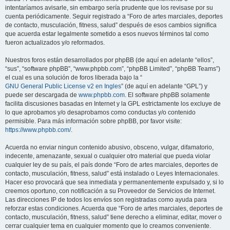
intentaríamos avisarle, sin embargo sería prudente que los revisase por su
cuenta periódicamente. Seguir registrado a “Foro de artes marciales, deportes
de contacto, musculación, fitness, salud” después de esos cambios significa
que acuerda estar legalmente sometido a esos nuevos términos tal como
fueron actualizados y/o reformados.
Nuestros foros están desarrollados por phpBB (de aquí en adelante “ellos”,
“sus”, “software phpBB”, “www.phpbb.com”, “phpBB Limited”, “phpBB Teams”)
el cual es una solución de foros liberada bajo la “
GNU General Public License v2 en Ingles
” (de aquí en adelante “GPL”) y
puede ser descargada de
www.phpbb.com
. El software phpBB solamente
facilita discusiones basadas en Internet y la GPL estrictamente los excluye de
lo que aprobamos y/o desaprobamos como conductas y/o contenido
permisible. Para más información sobre phpBB, por favor visite:
https://www.phpbb.com/
.
Acuerda no enviar ningun contenido abusivo, obsceno, vulgar, difamatorio,
indecente, amenazante, sexual o cualquier otro material que pueda violar
cualquier ley de su país, el país donde “Foro de artes marciales, deportes de
contacto, musculación, fitness, salud” está instalado o Leyes Internacionales.
Hacer eso provocará que sea inmediata y permanentemente expulsado y, si lo
creemos oportuno, con notificación a su Proveedor de Servicios de Internet.
Las direcciones IP de todos los envíos son registradas como ayuda para
reforzar estas condiciones. Acuerda que “Foro de artes marciales, deportes de
contacto, musculación, fitness, salud” tiene derecho a eliminar, editar, mover o
cerrar cualquier tema en cualquier momento que lo creamos conveniente.