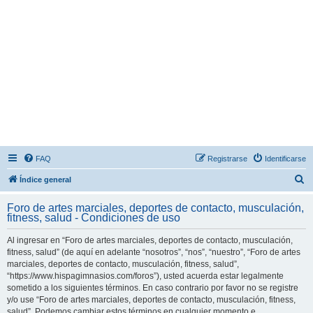
FAQ
Registrarse
Identificarse
B
Índice general
u
Foro de artes marciales, deportes de contacto, musculación,
s
fitness, salud - Condiciones de uso
c
Al ingresar en “Foro de artes marciales, deportes de contacto, musculación,
a
fitness, salud” (de aquí en adelante “nosotros”, “nos”, “nuestro”, “Foro de artes
r
marciales, deportes de contacto, musculación, fitness, salud”,
“https://www.hispagimnasios.com/foros”), usted acuerda estar legalmente
sometido a los siguientes términos. En caso contrario por favor no se registre
y/o use “Foro de artes marciales, deportes de contacto, musculación, fitness,
salud”. Podemos cambiar estos términos en cualquier momento e