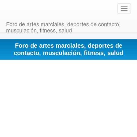
T
o
g
Foro de artes marciales, deportes de contacto,
g
musculación, fitness, salud
l
e
Foro de artes marciales, deportes de
n
a
contacto, musculación, fitness, salud
v
i
g
a
t
i
o
n