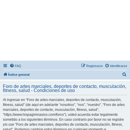
FAQ
Registrarse
Identificarse
B
Índice general
u
Foro de artes marciales, deportes de contacto, musculación,
s
fitness, salud - Condiciones de uso
c
Al ingresar en “Foro de artes marciales, deportes de contacto, musculación,
a
fitness, salud” (de aquí en adelante “nosotros”, “nos”, “nuestro”, “Foro de artes
r
marciales, deportes de contacto, musculación, fitness, salud”,
“https://www.hispagimnasios.com/foros”), usted acuerda estar legalmente
sometido a los siguientes términos. En caso contrario por favor no se registre
y/o use “Foro de artes marciales, deportes de contacto, musculación, fitness,
salud”. Podemos cambiar estos términos en cualquier momento e