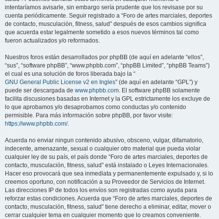
intentaríamos avisarle, sin embargo sería prudente que los revisase por su
cuenta periódicamente. Seguir registrado a “Foro de artes marciales, deportes
de contacto, musculación, fitness, salud” después de esos cambios significa
que acuerda estar legalmente sometido a esos nuevos términos tal como
fueron actualizados y/o reformados.
Nuestros foros están desarrollados por phpBB (de aquí en adelante “ellos”,
“sus”, “software phpBB”, “www.phpbb.com”, “phpBB Limited”, “phpBB Teams”)
el cual es una solución de foros liberada bajo la “
GNU General Public License v2 en Ingles
” (de aquí en adelante “GPL”) y
puede ser descargada de
www.phpbb.com
. El software phpBB solamente
facilita discusiones basadas en Internet y la GPL estrictamente los excluye de
lo que aprobamos y/o desaprobamos como conductas y/o contenido
permisible. Para más información sobre phpBB, por favor visite:
https://www.phpbb.com/
.
Acuerda no enviar ningun contenido abusivo, obsceno, vulgar, difamatorio,
indecente, amenazante, sexual o cualquier otro material que pueda violar
cualquier ley de su país, el país donde “Foro de artes marciales, deportes de
contacto, musculación, fitness, salud” está instalado o Leyes Internacionales.
Hacer eso provocará que sea inmediata y permanentemente expulsado y, si lo
creemos oportuno, con notificación a su Proveedor de Servicios de Internet.
Las direcciones IP de todos los envíos son registradas como ayuda para
reforzar estas condiciones. Acuerda que “Foro de artes marciales, deportes de
contacto, musculación, fitness, salud” tiene derecho a eliminar, editar, mover o
cerrar cualquier tema en cualquier momento que lo creamos conveniente.