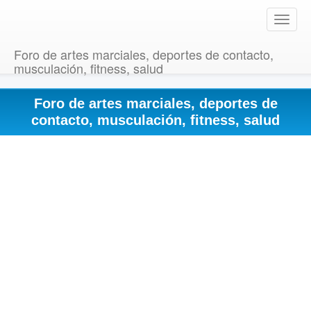
T
o
g
Foro de artes marciales, deportes de contacto,
g
musculación, fitness, salud
l
e
Foro de artes marciales, deportes de
n
a
contacto, musculación, fitness, salud
v
i
g
a
t
i
o
n