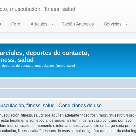
to, musculación, fitness, salud
s
Foro
Artículos
Tablón Anuncios
Servicios
arciales, deportes de contacto,
tness, salud
, deportes de contacto, musculación, fitness, salud
musculación, fitness, salud - Condiciones de uso
usculación, fitness, salud” (de aquí en adelante “nosotros”, “nos”, “nuestro”, “Foro
estar legalmente sometido a los siguientes términos. En caso contrario por favor n
 términos en cualquier momento e intentaríamos avisarle, sin embargo sería prude
musculación, fitness, salud” después de esos cambios significa que acuerda estar 