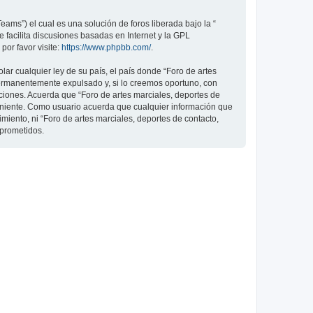
ams”) el cual es una solución de foros liberada bajo la “
 facilita discusiones basadas en Internet y la GPL
or favor visite:
https://www.phpbb.com/
.
ar cualquier ley de su país, el país donde “Foro de artes
permanentemente expulsado y, si lo creemos oportuno, con
iciones. Acuerda que “Foro de artes marciales, deportes de
veniente. Como usuario acuerda que cualquier información que
ento, ni “Foro de artes marciales, deportes de contacto,
mprometidos.