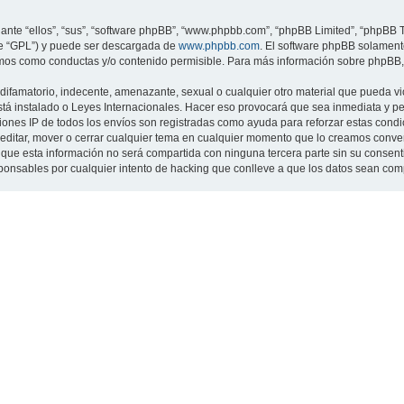
nte “ellos”, “sus”, “software phpBB”, “www.phpbb.com”, “phpBB Limited”, “phpBB Te
te “GPL”) y puede ser descargada de
www.phpbb.com
. El software phpBB solamente
os como conductas y/o contenido permisible. Para más información sobre phpBB, p
ifamatorio, indecente, amenazante, sexual o cualquier otro material que pueda viol
 está instalado o Leyes Internacionales. Hacer eso provocará que sea inmediata y 
cciones IP de todos los envíos son registradas como ayuda para reforzar estas cond
ar, editar, mover o cerrar cualquier tema en cualquier momento que lo creamos con
 esta información no será compartida con ninguna tercera parte sin su consentimi
sponsables por cualquier intento de hacking que conlleve a que los datos sean co