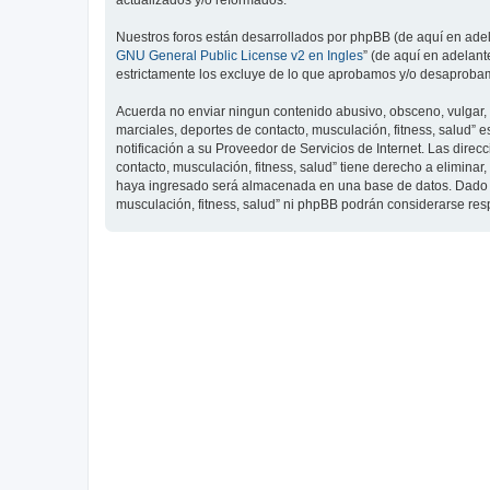
actualizados y/o reformados.
Nuestros foros están desarrollados por phpBB (de aquí en adela
GNU General Public License v2 en Ingles
” (de aquí en adelan
estrictamente los excluye de lo que aprobamos y/o desaprobam
Acuerda no enviar ningun contenido abusivo, obsceno, vulgar, d
marciales, deportes de contacto, musculación, fitness, salud”
notificación a su Proveedor de Servicios de Internet. Las dire
contacto, musculación, fitness, salud” tiene derecho a elimin
haya ingresado será almacenada en una base de datos. Dado que
musculación, fitness, salud” ni phpBB podrán considerarse re