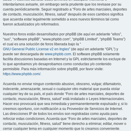
intentaríamos avisarle, sin embargo sería prudente que los revisase por su
cuenta periódicamente. Seguir registrado a “Foro de artes marciales, deportes
de contacto, musculación, fitness, salud” después de esos cambios significa
que acuerda estar legalmente sometido a esos nuevos términos tal como
fueron actualizados y/o reformados.
Nuestros foros están desarrollados por phpBB (de aquí en adelante “ellos”,
“sus”, “software phpBB”, “www.phpbb.com”, “phpBB Limited”, “phpBB Teams”)
el cual es una solución de foros liberada bajo la “
GNU General Public License v2 en Ingles
” (de aquí en adelante “GPL”) y
puede ser descargada de
www.phpbb.com
. El software phpBB solamente
facilita discusiones basadas en Internet y la GPL estrictamente los excluye de
lo que aprobamos y/o desaprobamos como conductas y/o contenido
permisible. Para más información sobre phpBB, por favor visite:
https://www.phpbb.com/
.
Acuerda no enviar ningun contenido abusivo, obsceno, vulgar, difamatorio,
indecente, amenazante, sexual o cualquier otro material que pueda violar
cualquier ley de su país, el país donde “Foro de artes marciales, deportes de
contacto, musculación, fitness, salud” está instalado o Leyes Internacionales.
Hacer eso provocará que sea inmediata y permanentemente expulsado y, si lo
creemos oportuno, con notificación a su Proveedor de Servicios de Internet.
Las direcciones IP de todos los envíos son registradas como ayuda para
reforzar estas condiciones. Acuerda que “Foro de artes marciales, deportes de
contacto, musculación, fitness, salud” tiene derecho a eliminar, editar, mover o
cerrar cualquier tema en cualquier momento que lo creamos conveniente.