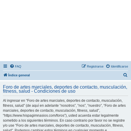
FAQ
Registrarse
Identificarse
B
Índice general
u
Foro de artes marciales, deportes de contacto, musculación,
s
fitness, salud - Condiciones de uso
c
Al ingresar en “Foro de artes marciales, deportes de contacto, musculación,
a
fitness, salud” (de aquí en adelante “nosotros”, “nos”, “nuestro”, “Foro de artes
r
marciales, deportes de contacto, musculación, fitness, salud”,
“https://www.hispagimnasios.com/foros”), usted acuerda estar legalmente
sometido a los siguientes términos. En caso contrario por favor no se registre
y/o use “Foro de artes marciales, deportes de contacto, musculación, fitness,
salud”. Podemos cambiar estos términos en cualquier momento e