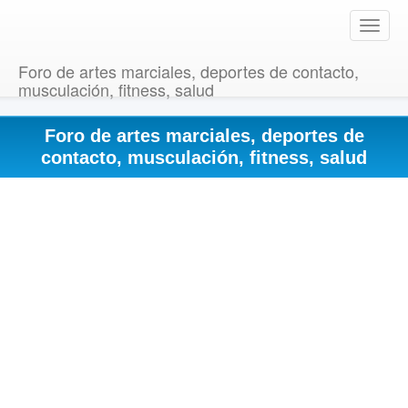
T
o
g
Foro de artes marciales, deportes de contacto,
g
musculación, fitness, salud
l
e
Foro de artes marciales, deportes de
n
a
contacto, musculación, fitness, salud
v
i
g
a
t
i
o
n