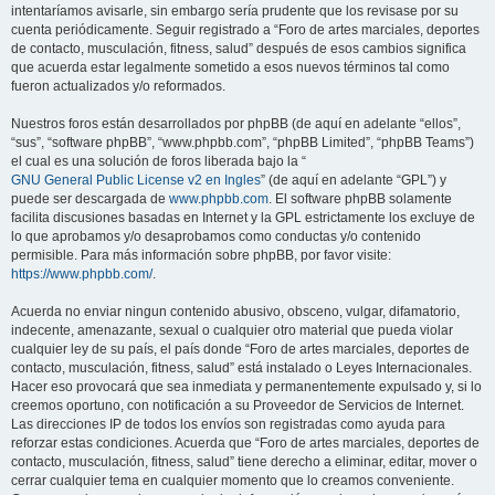
intentaríamos avisarle, sin embargo sería prudente que los revisase por su
cuenta periódicamente. Seguir registrado a “Foro de artes marciales, deportes
de contacto, musculación, fitness, salud” después de esos cambios significa
que acuerda estar legalmente sometido a esos nuevos términos tal como
fueron actualizados y/o reformados.
Nuestros foros están desarrollados por phpBB (de aquí en adelante “ellos”,
“sus”, “software phpBB”, “www.phpbb.com”, “phpBB Limited”, “phpBB Teams”)
el cual es una solución de foros liberada bajo la “
GNU General Public License v2 en Ingles
” (de aquí en adelante “GPL”) y
puede ser descargada de
www.phpbb.com
. El software phpBB solamente
facilita discusiones basadas en Internet y la GPL estrictamente los excluye de
lo que aprobamos y/o desaprobamos como conductas y/o contenido
permisible. Para más información sobre phpBB, por favor visite:
https://www.phpbb.com/
.
Acuerda no enviar ningun contenido abusivo, obsceno, vulgar, difamatorio,
indecente, amenazante, sexual o cualquier otro material que pueda violar
cualquier ley de su país, el país donde “Foro de artes marciales, deportes de
contacto, musculación, fitness, salud” está instalado o Leyes Internacionales.
Hacer eso provocará que sea inmediata y permanentemente expulsado y, si lo
creemos oportuno, con notificación a su Proveedor de Servicios de Internet.
Las direcciones IP de todos los envíos son registradas como ayuda para
reforzar estas condiciones. Acuerda que “Foro de artes marciales, deportes de
contacto, musculación, fitness, salud” tiene derecho a eliminar, editar, mover o
cerrar cualquier tema en cualquier momento que lo creamos conveniente.