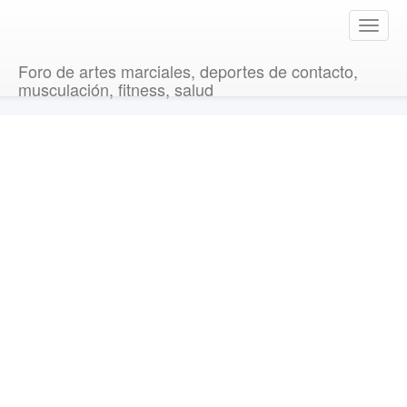
T
o
g
Foro de artes marciales, deportes de contacto,
g
musculación, fitness, salud
l
e
n
a
v
i
g
a
t
i
o
n