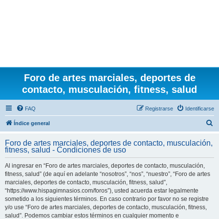
Foro de artes marciales, deportes de
contacto, musculación, fitness, salud
FAQ
Registrarse
Identificarse
B
Índice general
u
Foro de artes marciales, deportes de contacto, musculación,
s
fitness, salud - Condiciones de uso
c
Al ingresar en “Foro de artes marciales, deportes de contacto, musculación,
a
fitness, salud” (de aquí en adelante “nosotros”, “nos”, “nuestro”, “Foro de artes
r
marciales, deportes de contacto, musculación, fitness, salud”,
“https://www.hispagimnasios.com/foros”), usted acuerda estar legalmente
sometido a los siguientes términos. En caso contrario por favor no se registre
y/o use “Foro de artes marciales, deportes de contacto, musculación, fitness,
salud”. Podemos cambiar estos términos en cualquier momento e