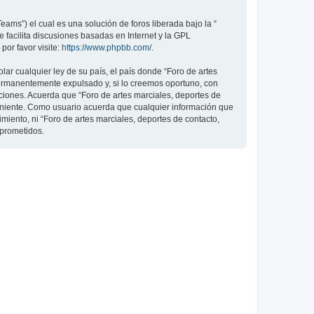
ams”) el cual es una solución de foros liberada bajo la “
 facilita discusiones basadas en Internet y la GPL
or favor visite:
https://www.phpbb.com/
.
ar cualquier ley de su país, el país donde “Foro de artes
permanentemente expulsado y, si lo creemos oportuno, con
iciones. Acuerda que “Foro de artes marciales, deportes de
veniente. Como usuario acuerda que cualquier información que
ento, ni “Foro de artes marciales, deportes de contacto,
mprometidos.