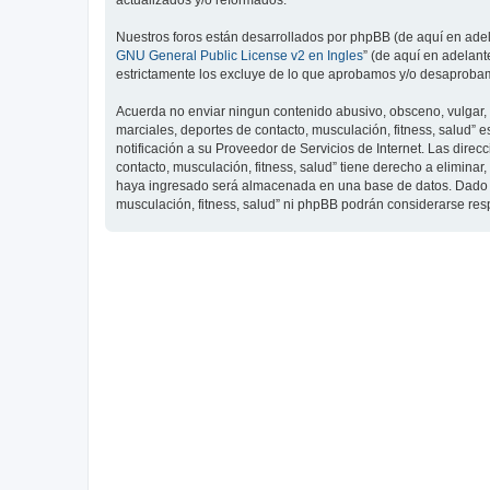
actualizados y/o reformados.
Nuestros foros están desarrollados por phpBB (de aquí en adela
GNU General Public License v2 en Ingles
” (de aquí en adelan
estrictamente los excluye de lo que aprobamos y/o desaprobam
Acuerda no enviar ningun contenido abusivo, obsceno, vulgar, d
marciales, deportes de contacto, musculación, fitness, salud”
notificación a su Proveedor de Servicios de Internet. Las dire
contacto, musculación, fitness, salud” tiene derecho a elimin
haya ingresado será almacenada en una base de datos. Dado que
musculación, fitness, salud” ni phpBB podrán considerarse re