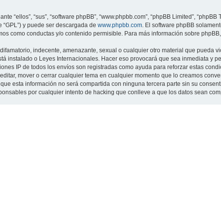
nte “ellos”, “sus”, “software phpBB”, “www.phpbb.com”, “phpBB Limited”, “phpBB Te
te “GPL”) y puede ser descargada de
www.phpbb.com
. El software phpBB solamente
os como conductas y/o contenido permisible. Para más información sobre phpBB, p
ifamatorio, indecente, amenazante, sexual o cualquier otro material que pueda viol
 está instalado o Leyes Internacionales. Hacer eso provocará que sea inmediata y 
cciones IP de todos los envíos son registradas como ayuda para reforzar estas cond
ar, editar, mover o cerrar cualquier tema en cualquier momento que lo creamos con
 esta información no será compartida con ninguna tercera parte sin su consentimi
sponsables por cualquier intento de hacking que conlleve a que los datos sean co