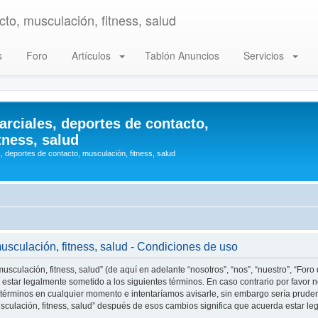
to, musculación, fitness, salud
s
Foro
Artículos
Tablón Anuncios
Servicios
arciales, deportes de contacto,
tness, salud
, deportes de contacto, musculación, fitness, salud
musculación, fitness, salud - Condiciones de uso
usculación, fitness, salud” (de aquí en adelante “nosotros”, “nos”, “nuestro”, “Foro
estar legalmente sometido a los siguientes términos. En caso contrario por favor n
 términos en cualquier momento e intentaríamos avisarle, sin embargo sería prude
musculación, fitness, salud” después de esos cambios significa que acuerda estar 