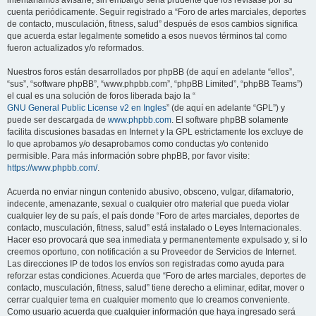
intentaríamos avisarle, sin embargo sería prudente que los revisase por su
cuenta periódicamente. Seguir registrado a “Foro de artes marciales, deportes
de contacto, musculación, fitness, salud” después de esos cambios significa
que acuerda estar legalmente sometido a esos nuevos términos tal como
fueron actualizados y/o reformados.
Nuestros foros están desarrollados por phpBB (de aquí en adelante “ellos”,
“sus”, “software phpBB”, “www.phpbb.com”, “phpBB Limited”, “phpBB Teams”)
el cual es una solución de foros liberada bajo la “
GNU General Public License v2 en Ingles
” (de aquí en adelante “GPL”) y
puede ser descargada de
www.phpbb.com
. El software phpBB solamente
facilita discusiones basadas en Internet y la GPL estrictamente los excluye de
lo que aprobamos y/o desaprobamos como conductas y/o contenido
permisible. Para más información sobre phpBB, por favor visite:
https://www.phpbb.com/
.
Acuerda no enviar ningun contenido abusivo, obsceno, vulgar, difamatorio,
indecente, amenazante, sexual o cualquier otro material que pueda violar
cualquier ley de su país, el país donde “Foro de artes marciales, deportes de
contacto, musculación, fitness, salud” está instalado o Leyes Internacionales.
Hacer eso provocará que sea inmediata y permanentemente expulsado y, si lo
creemos oportuno, con notificación a su Proveedor de Servicios de Internet.
Las direcciones IP de todos los envíos son registradas como ayuda para
reforzar estas condiciones. Acuerda que “Foro de artes marciales, deportes de
contacto, musculación, fitness, salud” tiene derecho a eliminar, editar, mover o
cerrar cualquier tema en cualquier momento que lo creamos conveniente.
Como usuario acuerda que cualquier información que haya ingresado será