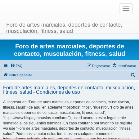
T
o
g
Foro de artes marciales, deportes de contacto,
g
musculación, fitness, salud
l
e
Foro de artes marciales, deportes de
n
a
contacto, musculación, fitness, salud
v
i
FAQ
Registrarse
Identificarse
g
B
Índice general
a
u
t
Foro de artes marciales, deportes de contacto, musculación,
i
s
fitness, salud - Condiciones de uso
o
c
n
Al ingresar en “Foro de artes marciales, deportes de contacto, musculación,
a
fitness, salud” (de aquí en adelante “nosotros”, “nos”, “nuestro”, “Foro de artes
r
marciales, deportes de contacto, musculación, fitness, salud”,
“https://www.hispagimnasios.com/foros”), usted acuerda estar legalmente
sometido a los siguientes términos. En caso contrario por favor no se registre
y/o use “Foro de artes marciales, deportes de contacto, musculación, fitness,
salud”. Podemos cambiar estos términos en cualquier momento e