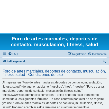
Foro de artes marciales, deportes de
contacto, musculación, fitness, salud
FAQ
Registrarse
Identificarse
B
Índice general
u
Foro de artes marciales, deportes de contacto, musculación,
s
fitness, salud - Condiciones de uso
c
Al ingresar en “Foro de artes marciales, deportes de contacto, musculación,
a
fitness, salud” (de aquí en adelante “nosotros”, “nos”, “nuestro”, “Foro de artes
r
marciales, deportes de contacto, musculación, fitness, salud”,
“https://www.hispagimnasios.com/foros”), usted acuerda estar legalmente
sometido a los siguientes términos. En caso contrario por favor no se registre
y/o use “Foro de artes marciales, deportes de contacto, musculación, fitness,
salud”. Podemos cambiar estos términos en cualquier momento e