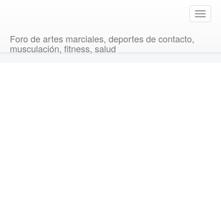
T
o
g
Foro de artes marciales, deportes de contacto,
g
musculación, fitness, salud
l
e
n
a
v
i
g
a
t
i
o
n