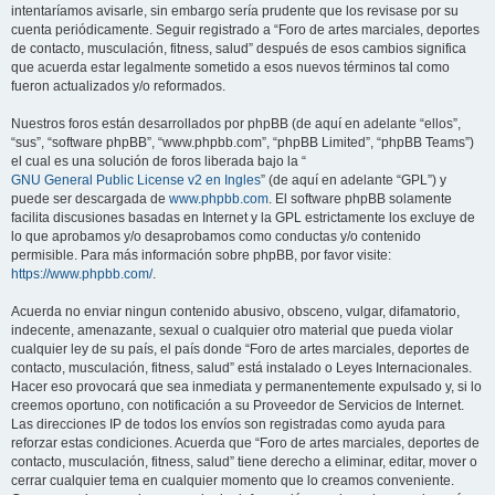
intentaríamos avisarle, sin embargo sería prudente que los revisase por su
cuenta periódicamente. Seguir registrado a “Foro de artes marciales, deportes
de contacto, musculación, fitness, salud” después de esos cambios significa
que acuerda estar legalmente sometido a esos nuevos términos tal como
fueron actualizados y/o reformados.
Nuestros foros están desarrollados por phpBB (de aquí en adelante “ellos”,
“sus”, “software phpBB”, “www.phpbb.com”, “phpBB Limited”, “phpBB Teams”)
el cual es una solución de foros liberada bajo la “
GNU General Public License v2 en Ingles
” (de aquí en adelante “GPL”) y
puede ser descargada de
www.phpbb.com
. El software phpBB solamente
facilita discusiones basadas en Internet y la GPL estrictamente los excluye de
lo que aprobamos y/o desaprobamos como conductas y/o contenido
permisible. Para más información sobre phpBB, por favor visite:
https://www.phpbb.com/
.
Acuerda no enviar ningun contenido abusivo, obsceno, vulgar, difamatorio,
indecente, amenazante, sexual o cualquier otro material que pueda violar
cualquier ley de su país, el país donde “Foro de artes marciales, deportes de
contacto, musculación, fitness, salud” está instalado o Leyes Internacionales.
Hacer eso provocará que sea inmediata y permanentemente expulsado y, si lo
creemos oportuno, con notificación a su Proveedor de Servicios de Internet.
Las direcciones IP de todos los envíos son registradas como ayuda para
reforzar estas condiciones. Acuerda que “Foro de artes marciales, deportes de
contacto, musculación, fitness, salud” tiene derecho a eliminar, editar, mover o
cerrar cualquier tema en cualquier momento que lo creamos conveniente.