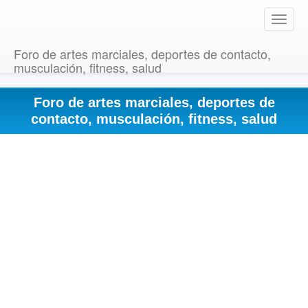
T
o
g
Foro de artes marciales, deportes de contacto,
g
musculación, fitness, salud
l
e
Foro de artes marciales, deportes de
n
a
contacto, musculación, fitness, salud
v
i
g
a
t
i
o
n