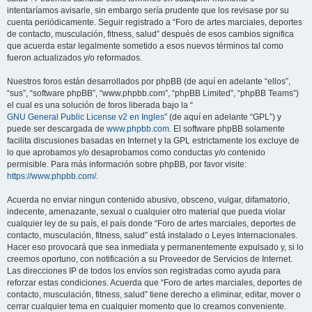
intentaríamos avisarle, sin embargo sería prudente que los revisase por su
cuenta periódicamente. Seguir registrado a “Foro de artes marciales, deportes
de contacto, musculación, fitness, salud” después de esos cambios significa
que acuerda estar legalmente sometido a esos nuevos términos tal como
fueron actualizados y/o reformados.
Nuestros foros están desarrollados por phpBB (de aquí en adelante “ellos”,
“sus”, “software phpBB”, “www.phpbb.com”, “phpBB Limited”, “phpBB Teams”)
el cual es una solución de foros liberada bajo la “
GNU General Public License v2 en Ingles
” (de aquí en adelante “GPL”) y
puede ser descargada de
www.phpbb.com
. El software phpBB solamente
facilita discusiones basadas en Internet y la GPL estrictamente los excluye de
lo que aprobamos y/o desaprobamos como conductas y/o contenido
permisible. Para más información sobre phpBB, por favor visite:
https://www.phpbb.com/
.
Acuerda no enviar ningun contenido abusivo, obsceno, vulgar, difamatorio,
indecente, amenazante, sexual o cualquier otro material que pueda violar
cualquier ley de su país, el país donde “Foro de artes marciales, deportes de
contacto, musculación, fitness, salud” está instalado o Leyes Internacionales.
Hacer eso provocará que sea inmediata y permanentemente expulsado y, si lo
creemos oportuno, con notificación a su Proveedor de Servicios de Internet.
Las direcciones IP de todos los envíos son registradas como ayuda para
reforzar estas condiciones. Acuerda que “Foro de artes marciales, deportes de
contacto, musculación, fitness, salud” tiene derecho a eliminar, editar, mover o
cerrar cualquier tema en cualquier momento que lo creamos conveniente.