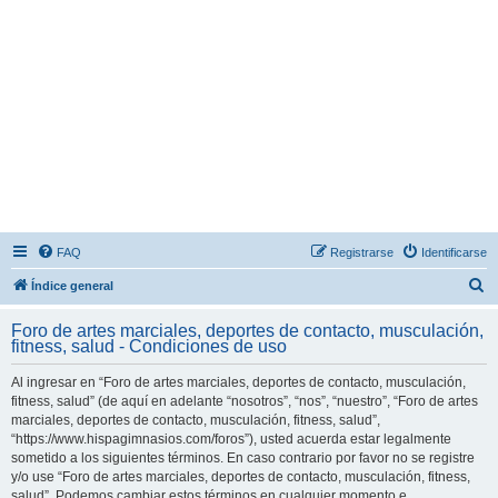
FAQ
Registrarse
Identificarse
B
Índice general
u
Foro de artes marciales, deportes de contacto, musculación,
s
fitness, salud - Condiciones de uso
c
Al ingresar en “Foro de artes marciales, deportes de contacto, musculación,
a
fitness, salud” (de aquí en adelante “nosotros”, “nos”, “nuestro”, “Foro de artes
r
marciales, deportes de contacto, musculación, fitness, salud”,
“https://www.hispagimnasios.com/foros”), usted acuerda estar legalmente
sometido a los siguientes términos. En caso contrario por favor no se registre
y/o use “Foro de artes marciales, deportes de contacto, musculación, fitness,
salud”. Podemos cambiar estos términos en cualquier momento e