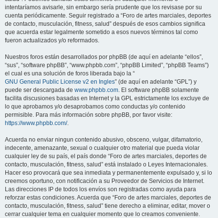
intentaríamos avisarle, sin embargo sería prudente que los revisase por su
cuenta periódicamente. Seguir registrado a “Foro de artes marciales, deportes
de contacto, musculación, fitness, salud” después de esos cambios significa
que acuerda estar legalmente sometido a esos nuevos términos tal como
fueron actualizados y/o reformados.
Nuestros foros están desarrollados por phpBB (de aquí en adelante “ellos”,
“sus”, “software phpBB”, “www.phpbb.com”, “phpBB Limited”, “phpBB Teams”)
el cual es una solución de foros liberada bajo la “
GNU General Public License v2 en Ingles
” (de aquí en adelante “GPL”) y
puede ser descargada de
www.phpbb.com
. El software phpBB solamente
facilita discusiones basadas en Internet y la GPL estrictamente los excluye de
lo que aprobamos y/o desaprobamos como conductas y/o contenido
permisible. Para más información sobre phpBB, por favor visite:
https://www.phpbb.com/
.
Acuerda no enviar ningun contenido abusivo, obsceno, vulgar, difamatorio,
indecente, amenazante, sexual o cualquier otro material que pueda violar
cualquier ley de su país, el país donde “Foro de artes marciales, deportes de
contacto, musculación, fitness, salud” está instalado o Leyes Internacionales.
Hacer eso provocará que sea inmediata y permanentemente expulsado y, si lo
creemos oportuno, con notificación a su Proveedor de Servicios de Internet.
Las direcciones IP de todos los envíos son registradas como ayuda para
reforzar estas condiciones. Acuerda que “Foro de artes marciales, deportes de
contacto, musculación, fitness, salud” tiene derecho a eliminar, editar, mover o
cerrar cualquier tema en cualquier momento que lo creamos conveniente.