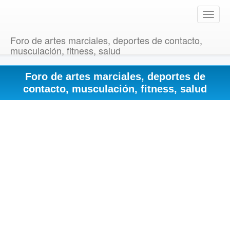
T
o
g
Foro de artes marciales, deportes de contacto,
g
musculación, fitness, salud
l
e
Foro de artes marciales, deportes de
n
a
contacto, musculación, fitness, salud
v
i
g
a
t
i
o
n