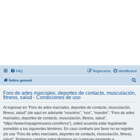
FAQ
Registrarse
Identificarse
B
Índice general
u
Foro de artes marciales, deportes de contacto, musculación,
s
fitness, salud - Condiciones de uso
c
Al ingresar en “Foro de artes marciales, deportes de contacto, musculación,
a
fitness, salud” (de aquí en adelante “nosotros”, “nos”, “nuestro”, “Foro de artes
r
marciales, deportes de contacto, musculación, fitness, salud”,
“https://www.hispagimnasios.com/foros”), usted acuerda estar legalmente
sometido a los siguientes términos. En caso contrario por favor no se registre
y/o use “Foro de artes marciales, deportes de contacto, musculación, fitness,
salud”. Podemos cambiar estos términos en cualquier momento e