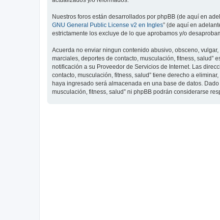
actualizados y/o reformados.
Nuestros foros están desarrollados por phpBB (de aquí en adela
GNU General Public License v2 en Ingles
” (de aquí en adelan
estrictamente los excluye de lo que aprobamos y/o desaprobam
Acuerda no enviar ningun contenido abusivo, obsceno, vulgar, d
marciales, deportes de contacto, musculación, fitness, salud”
notificación a su Proveedor de Servicios de Internet. Las dire
contacto, musculación, fitness, salud” tiene derecho a elimin
haya ingresado será almacenada en una base de datos. Dado que
musculación, fitness, salud” ni phpBB podrán considerarse re