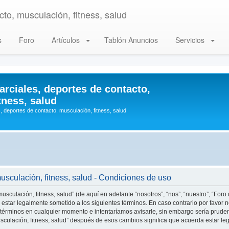
to, musculación, fitness, salud
s
Foro
Artículos
Tablón Anuncios
Servicios
arciales, deportes de contacto,
tness, salud
, deportes de contacto, musculación, fitness, salud
musculación, fitness, salud - Condiciones de uso
usculación, fitness, salud” (de aquí en adelante “nosotros”, “nos”, “nuestro”, “Foro
estar legalmente sometido a los siguientes términos. En caso contrario por favor n
 términos en cualquier momento e intentaríamos avisarle, sin embargo sería prude
musculación, fitness, salud” después de esos cambios significa que acuerda estar 