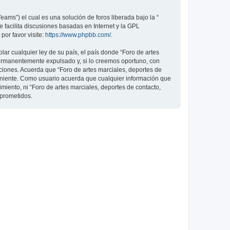
ams”) el cual es una solución de foros liberada bajo la “
 facilita discusiones basadas en Internet y la GPL
or favor visite:
https://www.phpbb.com/
.
ar cualquier ley de su país, el país donde “Foro de artes
permanentemente expulsado y, si lo creemos oportuno, con
iciones. Acuerda que “Foro de artes marciales, deportes de
veniente. Como usuario acuerda que cualquier información que
ento, ni “Foro de artes marciales, deportes de contacto,
mprometidos.