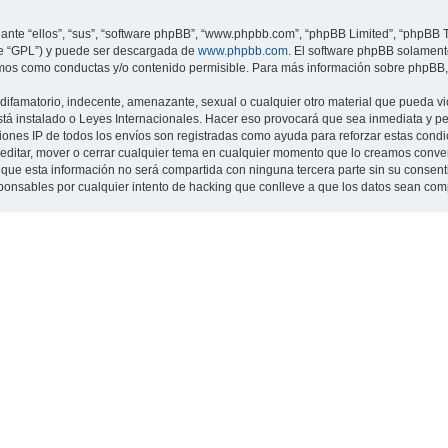
nte “ellos”, “sus”, “software phpBB”, “www.phpbb.com”, “phpBB Limited”, “phpBB Te
te “GPL”) y puede ser descargada de
www.phpbb.com
. El software phpBB solamente
os como conductas y/o contenido permisible. Para más información sobre phpBB, p
ifamatorio, indecente, amenazante, sexual o cualquier otro material que pueda viol
 está instalado o Leyes Internacionales. Hacer eso provocará que sea inmediata y 
cciones IP de todos los envíos son registradas como ayuda para reforzar estas cond
ar, editar, mover o cerrar cualquier tema en cualquier momento que lo creamos con
 esta información no será compartida con ninguna tercera parte sin su consentimi
sponsables por cualquier intento de hacking que conlleve a que los datos sean co