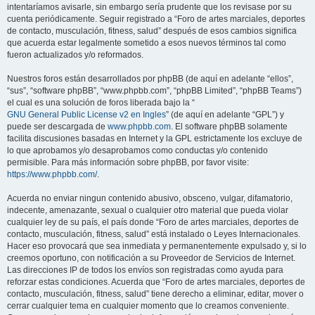
intentaríamos avisarle, sin embargo sería prudente que los revisase por su
cuenta periódicamente. Seguir registrado a “Foro de artes marciales, deportes
de contacto, musculación, fitness, salud” después de esos cambios significa
que acuerda estar legalmente sometido a esos nuevos términos tal como
fueron actualizados y/o reformados.
Nuestros foros están desarrollados por phpBB (de aquí en adelante “ellos”,
“sus”, “software phpBB”, “www.phpbb.com”, “phpBB Limited”, “phpBB Teams”)
el cual es una solución de foros liberada bajo la “
GNU General Public License v2 en Ingles
” (de aquí en adelante “GPL”) y
puede ser descargada de
www.phpbb.com
. El software phpBB solamente
facilita discusiones basadas en Internet y la GPL estrictamente los excluye de
lo que aprobamos y/o desaprobamos como conductas y/o contenido
permisible. Para más información sobre phpBB, por favor visite:
https://www.phpbb.com/
.
Acuerda no enviar ningun contenido abusivo, obsceno, vulgar, difamatorio,
indecente, amenazante, sexual o cualquier otro material que pueda violar
cualquier ley de su país, el país donde “Foro de artes marciales, deportes de
contacto, musculación, fitness, salud” está instalado o Leyes Internacionales.
Hacer eso provocará que sea inmediata y permanentemente expulsado y, si lo
creemos oportuno, con notificación a su Proveedor de Servicios de Internet.
Las direcciones IP de todos los envíos son registradas como ayuda para
reforzar estas condiciones. Acuerda que “Foro de artes marciales, deportes de
contacto, musculación, fitness, salud” tiene derecho a eliminar, editar, mover o
cerrar cualquier tema en cualquier momento que lo creamos conveniente.