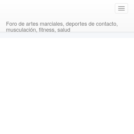
T
o
g
Foro de artes marciales, deportes de contacto,
g
musculación, fitness, salud
l
e
n
a
v
i
g
a
t
i
o
n