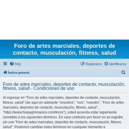
Foro de artes marciales, deportes de
contacto, musculación, fitness, salud
FAQ
Registrarse
Identificarse
B
Índice general
u
Foro de artes marciales, deportes de contacto, musculación,
s
fitness, salud - Condiciones de uso
c
Al ingresar en “Foro de artes marciales, deportes de contacto, musculación,
a
fitness, salud” (de aquí en adelante “nosotros”, “nos”, “nuestro”, “Foro de artes
r
marciales, deportes de contacto, musculación, fitness, salud”,
“https://www.hispagimnasios.com/foros”), usted acuerda estar legalmente
sometido a los siguientes términos. En caso contrario por favor no se registre
y/o use “Foro de artes marciales, deportes de contacto, musculación, fitness,
salud”. Podemos cambiar estos términos en cualquier momento e