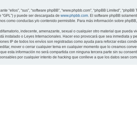
nte “ellos”, “sus”, “software phpBB”, “www.phpbb.com”, “phpBB Limited”, “phpBB Te
te “GPL”) y puede ser descargada de
www.phpbb.com
. El software phpBB solamente
os como conductas y/o contenido permisible. Para más información sobre phpBB, p
ifamatorio, indecente, amenazante, sexual o cualquier otro material que pueda viol
 está instalado o Leyes Internacionales. Hacer eso provocará que sea inmediata y 
cciones IP de todos los envíos son registradas como ayuda para reforzar estas cond
ar, editar, mover o cerrar cualquier tema en cualquier momento que lo creamos con
 esta información no será compartida con ninguna tercera parte sin su consentimi
sponsables por cualquier intento de hacking que conlleve a que los datos sean co