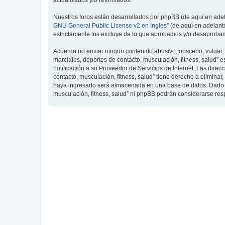
actualizados y/o reformados.
Nuestros foros están desarrollados por phpBB (de aquí en adela
GNU General Public License v2 en Ingles
” (de aquí en adelan
estrictamente los excluye de lo que aprobamos y/o desaprobam
Acuerda no enviar ningun contenido abusivo, obsceno, vulgar, d
marciales, deportes de contacto, musculación, fitness, salud”
notificación a su Proveedor de Servicios de Internet. Las dire
contacto, musculación, fitness, salud” tiene derecho a elimin
haya ingresado será almacenada en una base de datos. Dado que
musculación, fitness, salud” ni phpBB podrán considerarse re