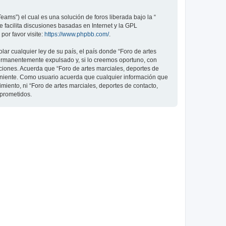
ams”) el cual es una solución de foros liberada bajo la “
 facilita discusiones basadas en Internet y la GPL
or favor visite:
https://www.phpbb.com/
.
ar cualquier ley de su país, el país donde “Foro de artes
permanentemente expulsado y, si lo creemos oportuno, con
iciones. Acuerda que “Foro de artes marciales, deportes de
veniente. Como usuario acuerda que cualquier información que
ento, ni “Foro de artes marciales, deportes de contacto,
mprometidos.