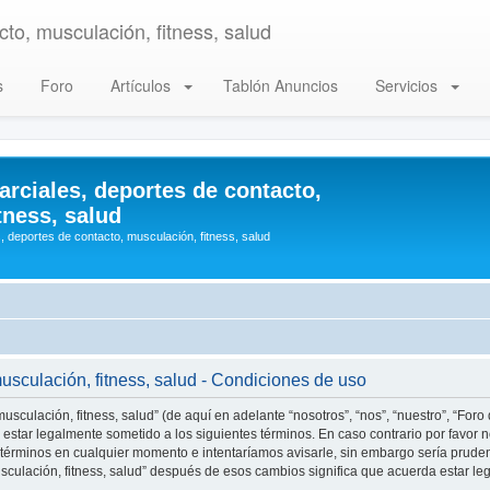
to, musculación, fitness, salud
s
Foro
Artículos
Tablón Anuncios
Servicios
arciales, deportes de contacto,
tness, salud
, deportes de contacto, musculación, fitness, salud
musculación, fitness, salud - Condiciones de uso
usculación, fitness, salud” (de aquí en adelante “nosotros”, “nos”, “nuestro”, “Foro
estar legalmente sometido a los siguientes términos. En caso contrario por favor n
 términos en cualquier momento e intentaríamos avisarle, sin embargo sería prude
musculación, fitness, salud” después de esos cambios significa que acuerda estar 