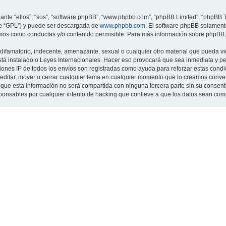
nte “ellos”, “sus”, “software phpBB”, “www.phpbb.com”, “phpBB Limited”, “phpBB Te
te “GPL”) y puede ser descargada de
www.phpbb.com
. El software phpBB solamente
os como conductas y/o contenido permisible. Para más información sobre phpBB, p
ifamatorio, indecente, amenazante, sexual o cualquier otro material que pueda viol
 está instalado o Leyes Internacionales. Hacer eso provocará que sea inmediata y 
cciones IP de todos los envíos son registradas como ayuda para reforzar estas cond
ar, editar, mover o cerrar cualquier tema en cualquier momento que lo creamos con
 esta información no será compartida con ninguna tercera parte sin su consentimi
sponsables por cualquier intento de hacking que conlleve a que los datos sean co