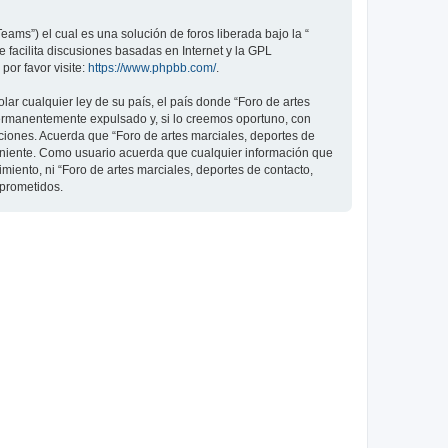
ams”) el cual es una solución de foros liberada bajo la “
 facilita discusiones basadas en Internet y la GPL
or favor visite:
https://www.phpbb.com/
.
ar cualquier ley de su país, el país donde “Foro de artes
permanentemente expulsado y, si lo creemos oportuno, con
iciones. Acuerda que “Foro de artes marciales, deportes de
veniente. Como usuario acuerda que cualquier información que
ento, ni “Foro de artes marciales, deportes de contacto,
mprometidos.