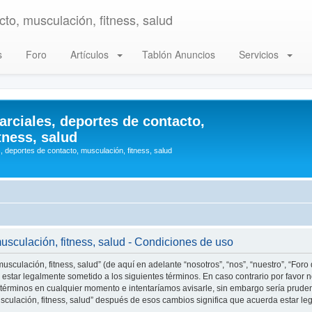
to, musculación, fitness, salud
s
Foro
Artículos
Tablón Anuncios
Servicios
arciales, deportes de contacto,
tness, salud
, deportes de contacto, musculación, fitness, salud
musculación, fitness, salud - Condiciones de uso
usculación, fitness, salud” (de aquí en adelante “nosotros”, “nos”, “nuestro”, “Foro
estar legalmente sometido a los siguientes términos. En caso contrario por favor n
 términos en cualquier momento e intentaríamos avisarle, sin embargo sería prude
musculación, fitness, salud” después de esos cambios significa que acuerda estar 