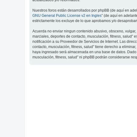
actualizados y/o reformados.
Nuestros foros están desarrollados por phpBB (de aquí en adela
GNU General Public License v2 en Ingles
” (de aquí en adelan
estrictamente los excluye de lo que aprobamos y/o desaprobam
Acuerda no enviar ningun contenido abusivo, obsceno, vulgar, d
marciales, deportes de contacto, musculación, fitness, salud”
notificación a su Proveedor de Servicios de Internet. Las dire
contacto, musculación, fitness, salud” tiene derecho a elimin
haya ingresado será almacenada en una base de datos. Dado que
musculación, fitness, salud” ni phpBB podrán considerarse re