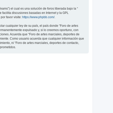
ams”) el cual es una solución de foros liberada bajo la “
 facilita discusiones basadas en Internet y la GPL
or favor visite:
https://www.phpbb.com/
.
ar cualquier ley de su país, el país donde “Foro de artes
permanentemente expulsado y, si lo creemos oportuno, con
iciones. Acuerda que “Foro de artes marciales, deportes de
veniente. Como usuario acuerda que cualquier información que
ento, ni “Foro de artes marciales, deportes de contacto,
mprometidos.