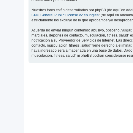
actualizados y/o reformados.
Nuestros foros están desarrollados por phpBB (de aquí en adela
GNU General Public License v2 en Ingles
” (de aquí en adelan
estrictamente los excluye de lo que aprobamos y/o desaprobam
Acuerda no enviar ningun contenido abusivo, obsceno, vulgar, d
marciales, deportes de contacto, musculación, fitness, salud”
notificación a su Proveedor de Servicios de Internet. Las dire
contacto, musculación, fitness, salud” tiene derecho a elimin
haya ingresado será almacenada en una base de datos. Dado que
musculación, fitness, salud” ni phpBB podrán considerarse re