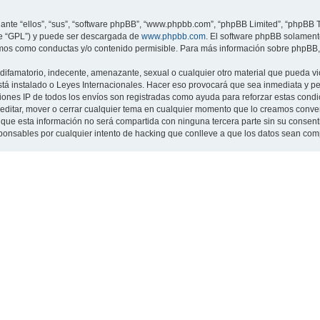
nte “ellos”, “sus”, “software phpBB”, “www.phpbb.com”, “phpBB Limited”, “phpBB Te
te “GPL”) y puede ser descargada de
www.phpbb.com
. El software phpBB solamente
os como conductas y/o contenido permisible. Para más información sobre phpBB, p
ifamatorio, indecente, amenazante, sexual o cualquier otro material que pueda viol
 está instalado o Leyes Internacionales. Hacer eso provocará que sea inmediata y 
cciones IP de todos los envíos son registradas como ayuda para reforzar estas cond
ar, editar, mover o cerrar cualquier tema en cualquier momento que lo creamos con
 esta información no será compartida con ninguna tercera parte sin su consentimi
sponsables por cualquier intento de hacking que conlleve a que los datos sean co