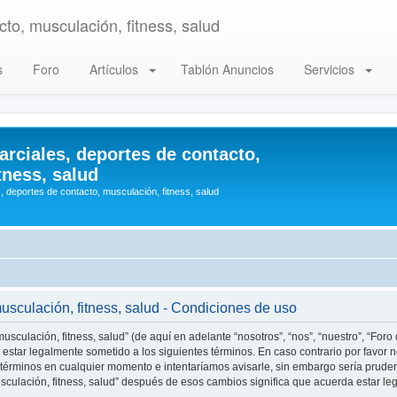
to, musculación, fitness, salud
s
Foro
Artículos
Tablón Anuncios
Servicios
arciales, deportes de contacto,
tness, salud
, deportes de contacto, musculación, fitness, salud
musculación, fitness, salud - Condiciones de uso
usculación, fitness, salud” (de aquí en adelante “nosotros”, “nos”, “nuestro”, “Foro
estar legalmente sometido a los siguientes términos. En caso contrario por favor n
 términos en cualquier momento e intentaríamos avisarle, sin embargo sería prude
musculación, fitness, salud” después de esos cambios significa que acuerda estar 