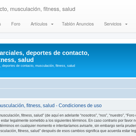
to, musculación, fitness, salud
s
Foro
Artículos
Tablón Anuncios
Servicios
arciales, deportes de contacto,
tness, salud
, deportes de contacto, musculación, fitness, salud
musculación, fitness, salud - Condiciones de uso
usculación, fitness, salud” (de aquí en adelante “nosotros”, “nos”, “nuestro”, “Foro
estar legalmente sometido a los siguientes términos. En caso contrario por favor n
 términos en cualquier momento e intentaríamos avisarle, sin embargo sería prude
musculación, fitness, salud” después de esos cambios significa que acuerda estar 