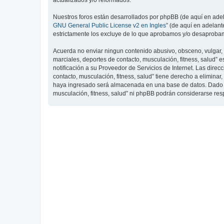
actualizados y/o reformados.
Nuestros foros están desarrollados por phpBB (de aquí en adela
GNU General Public License v2 en Ingles
” (de aquí en adelan
estrictamente los excluye de lo que aprobamos y/o desaprobam
Acuerda no enviar ningun contenido abusivo, obsceno, vulgar, d
marciales, deportes de contacto, musculación, fitness, salud”
notificación a su Proveedor de Servicios de Internet. Las dire
contacto, musculación, fitness, salud” tiene derecho a elimin
haya ingresado será almacenada en una base de datos. Dado que
musculación, fitness, salud” ni phpBB podrán considerarse re