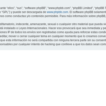
nte “ellos”, “sus”, “software phpBB”, “www.phpbb.com”, “phpBB Limited”, “phpBB Te
te “GPL”) y puede ser descargada de
www.phpbb.com
. El software phpBB solamente
os como conductas y/o contenido permisible. Para más información sobre phpBB, p
ifamatorio, indecente, amenazante, sexual o cualquier otro material que pueda viol
 está instalado o Leyes Internacionales. Hacer eso provocará que sea inmediata y 
cciones IP de todos los envíos son registradas como ayuda para reforzar estas cond
ar, editar, mover o cerrar cualquier tema en cualquier momento que lo creamos con
 esta información no será compartida con ninguna tercera parte sin su consentimi
sponsables por cualquier intento de hacking que conlleve a que los datos sean co