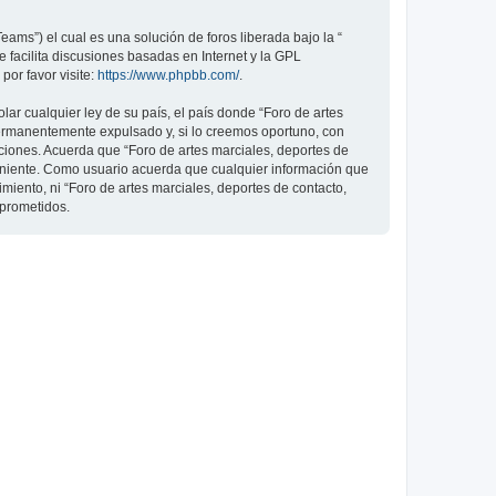
ams”) el cual es una solución de foros liberada bajo la “
 facilita discusiones basadas en Internet y la GPL
or favor visite:
https://www.phpbb.com/
.
ar cualquier ley de su país, el país donde “Foro de artes
permanentemente expulsado y, si lo creemos oportuno, con
iciones. Acuerda que “Foro de artes marciales, deportes de
veniente. Como usuario acuerda que cualquier información que
ento, ni “Foro de artes marciales, deportes de contacto,
mprometidos.